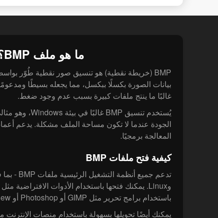
ما هو ملف BMP؟
BMP (خريطة نقطية) هو تنسيق صور نقطية طُوّر بوا
بيانات الصورة بكسلًا ببكسل، مما يجعله بسيطًا ومدعومً
غالبًا ما ينتج ملفات كبيرة بسبب عدم وجود ضغط.
يُستخدم تنسيق BMP غالب
الجودة عندما لا تكون مساحة الملف مشكلة. يدعم أعما
المعالجة برمجيًا.
كيفية فتح ملفات BMP
وLinux. يمكنك فتحها باستخدام الأدوات الافتراضية مثل 
باستخدام برامج تحرير مثل GIMP أو Photoshop أو IrfanView.
يمكنك أيضًا تحويلها بسهولة باستخدام منصات الإنترنت مثل yConv