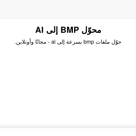
محوّل BMP إلى AI
حوّل ملفات bmp بسرعة إلى ai - مجانًا وأونلاين.