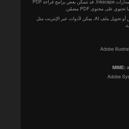
وAffinity Designer وبعض إصدارات Inkscape. قد تتمكن بعض برامج قراءة PDF
إذا كنت ترغب فقط في عرض أو تحويل ملف AI، يمكن لأدوات عبر الإنترنت مثل
a