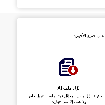
 لتحويل ملفات bmp إلى ai باستخدام AnyConv. يعمل على جميع الأجهزة -
نزّل ملف AI
الانتهاء، نزّل ملفك المحوَّل فورًا. رابط التنزيل خاص
ولا يعمل إلا على جهازك.