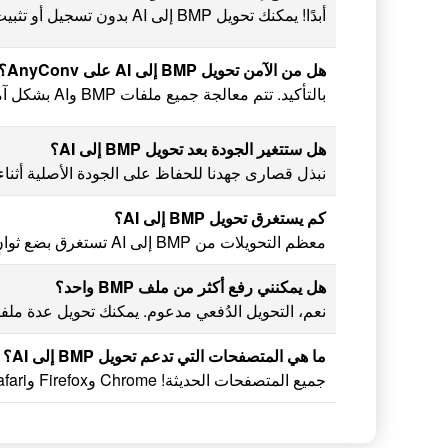
أبدًا! يمكنك تحويل BMP إلى AI بدون تسجيل أو تثبيت أي شيء.
هل من الآمن تحويل BMP إلى AI على AnyConv؟
بالتأكيد. تتم معالجة جميع ملفات BMP وAI بشكل آمن وتحذف تلقائيًا بعد ساعة واحدة. لا يمكن لأحد الوصول إلى بياناتك.
هل ستتغير الجودة بعد تحويل BMP إلى AI؟
نبذل قصارى جهدنا للحفاظ على الجودة الأصلية أثناء تحويل BMP إلى AI. النتيجة دق
كم يستغرق تحويل BMP إلى AI؟
معظم التحويلات من BMP إلى AI تستغرق بضع ثوانٍ فقط - حتى للملفات الكبيرة.
هل يمكنني رفع أكثر من ملف BMP واحد؟
نعم، التحويل الدُفعي مدعوم. يمكنك تحويل عدة ملفات BMP إلى AI دفعة واحدة - بسرعة وس
ما هي المتصفحات التي تدعم تحويل BMP إلى AI؟
جميع المتصفحات الحديثة! Chrome وFirefox وSafari وEdge - يعمل AnyConv أونلاين ويدعم تحويل BMP إلى AI على أي منصة.