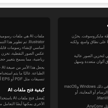
سطة مايكروسوفت. يخزّن
ا على نطاق واسع، ولكنه
أساسي لإنشاء رسومات قابلة 
ًا في بيئة Windows، وهو مثالي لتخزين الصور عالية
رياضية، مما يسمح بتغيير حجم
ق ألوان متعددة وسهل
يج
تنسيقات مثل PDF أو EPS أو SVG.
تدعم جميع أنظمة التشغيل الرئيسية ملفات BMP - بما في ذلك Windows وmacOS
كيفية فتح ملفات AI
الرسام أو المعاينة، أو
An.