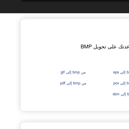
تحتاج إلى تغيير ملفات BMP إلى صيغة أخرى؟ ستجد أدناه جميع الأدوات المتاحة لمساعدتك على تحويل BMP
من bmp إلى gif
من bmp إلى pdf