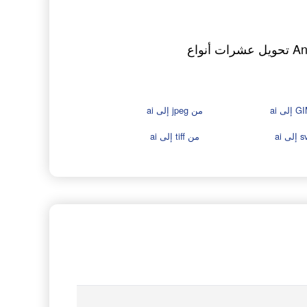
تريد الحصول على ملف بصيغة AI؟ اختر الصيغة الأصلية التي تبدأ منها - يمكن لـ AnyConv تحويل عشرات أنواع
من jpeg إلى ai
من tiff إلى ai