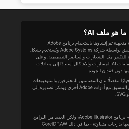
ما هو ملف AI؟
ملفات AI هي ملفات رسومية متجهية تم إنشاؤها باستخدام برنامج Adobe
Illustrator. تم تطوير هذا التنسيق بواسطة شركة Adobe Systems ويُستخدم بشكل
للتكبير مثل الشعارات والعناصر التصميمية. وعلى
عكس الصور النقطية، تخزن ملفات AI المسارات والأشكال استنادًا إلى معادلات
ها دون فقدان الجودة.
عل هذا الأمر من صيغة AI خيارًا مفضلًا لدى المصممين المحترفين واستوديوهات
الطباعة. غالبًا ما يتم استخدام التنسيق مع أدوات Adobe أخرى ويمكن تصديره إلى
يُفضل فتح ملفات AI باستخدام برنامج Adobe Illustrator، ولكن العديد من البرامج
الأخرى يمكنها أيضًا التعامل معها بدرجات متفاوتة - بما في ذلك CorelDRAW