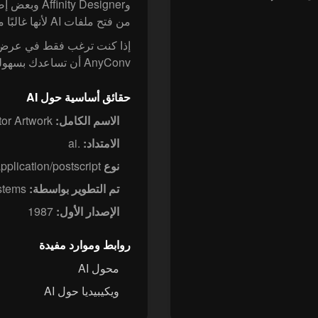
من فتح ملفات AI لأنها غالبًا ما تحتوي على محتوى PDF مضمّن.
AnyConv أن تساعدك بسهولة.
حقائق أساسية حول AI
الاسم الكامل:
Adobe Illustrator Artwork
الامتداد:
.ai
نوع MIME:
pplication/postscript
تم التطوير بواسطة:
Adobe Systems
الإصدار الأول:
1987
روابط وموارد مفيدة
محول AI
ويكيبيديا حول AI