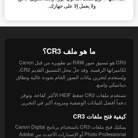
ولا يعمل إلا على جهازك.
ما هو ملف CR3؟
CR3 هو تنسيق صور RAW تم تطويره من قبل Canon
لكاميراتها الرقمية. وقد حلّ محل التنسيق القديم CR2،
ويُستخدم لتخزين بيانات الصور الخام بجودة عالية ونطاق
ديناميكي واسع.
تستخدم ملفات CR3 ضغط HEIF الأكثر كفاءة، وتوفر
دعماً أفضل للبيانات الوصفية ومرونة أكبر في التحرير.
كيفية فتح ملفات CR3
يمكنك فتح ملفات CR3 باستخدام برنامج Canon Digital
Photo Professional أو الإصدارات الأحدث من Adobe