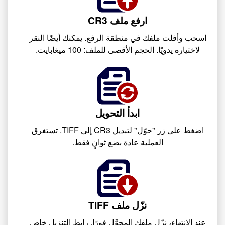
ارفع ملف CR3
اسحب وأفلت ملفك في منطقة الرفع. يمكنك أيضًا النقر
لاختياره يدويًا. الحجم الأقصى للملف: 100 ميغابايت.
ابدأ التحويل
اضغط على زر "حوّل" لتبديل CR3 إلى TIFF. تستغرق
العملية عادة بضع ثوانٍ فقط.
نزّل ملف TIFF
عند الانتهاء، نزّل ملفك المحوَّل فورًا. رابط التنزيل خاص