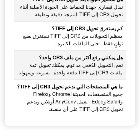
نبذل قصارى جهدنا للحفاظ على الجودة الأصلية أثناء
تحويل CR3 إلى TIFF. النتيجة دقيقة ونظيفة.
كم يستغرق تحويل CR3 إلى TIFF؟
معظم التحويلات من CR3 إلى TIFF تستغرق بضع
ثوانٍ فقط - حتى للملفات الكبيرة.
هل يمكنني رفع أكثر من ملف CR3 واحد؟
نعم، التحويل الدُفعي مدعوم. يمكنك تحويل عدة
ملفات CR3 إلى TIFF دفعة واحدة - بسرعة وسهولة.
ما هي المتصفحات التي تدعم تحويل CR3 إلى TIFF؟
جميع المتصفحات الحديثة! Chrome وFirefox
وSafari وEdge - يعمل AnyConv أونلاين ويدعم
تحويل CR3 إلى TIFF على أي منصة.