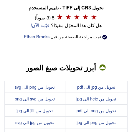
تحويل CR3 إلى TIFF - تقييم المستخدم
5 (3 صوتاً)
هل كان هذا المحوّل مفيدًا؟
قيّمه الآن!
تمت مراجعة الصفحة من قبل
Ethan Brooks
أبرز تحويلات صيغ الصور
تحويل من jpg الى pdf
تحويل من png الى svg
تحويل من heic الى jpg
تحويل من svg الى png
تحويل من png الى pdf
تحويل من jfif الى jpg
تحويل من png الى jpg
تحويل من jpg الى svg