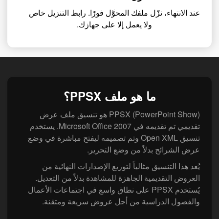
عند الانتهاء، نزّل ملفك المحوَّل فورًا. رابط التنزيل خاص
ولا يعمل إلا على جهازك.
ما هو ملف PPSX؟
‏PPSX (PowerPoint Show) هو تنسيق ملف عرض
تقديمي تم تقديمه في Microsoft Office 2007. يستخدم
تنسيق Open XML وتم تصميمه ليفتح مباشرة في وضع
عرض الشرائح بدلاً من وضع التحرير.
‏يُعد هذا التنسيق مثالياً لتوزيع الإصدارات النهائية من
العروض التقديمية الجاهزة للمشاهدة بدلاً من التعديل.
يُستخدم PPSX على نطاق واسع في اجتماعات الأعمال
والفصول الدراسية من أجل عروض سريعة ومتقنة.