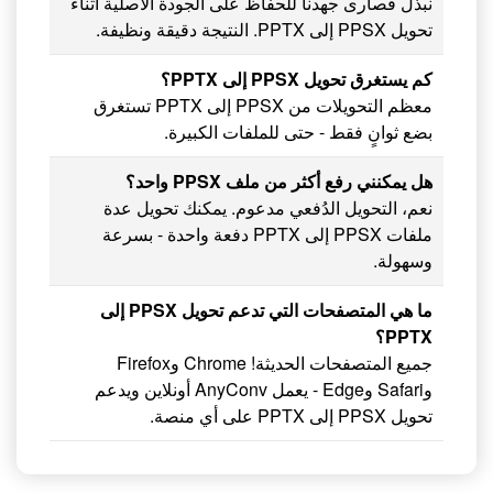
نبذل قصارى جهدنا للحفاظ على الجودة الأصلية أثناء
تحويل PPSX إلى PPTX. النتيجة دقيقة ونظيفة.
كم يستغرق تحويل PPSX إلى PPTX؟
معظم التحويلات من PPSX إلى PPTX تستغرق
بضع ثوانٍ فقط - حتى للملفات الكبيرة.
هل يمكنني رفع أكثر من ملف PPSX واحد؟
نعم، التحويل الدُفعي مدعوم. يمكنك تحويل عدة
ملفات PPSX إلى PPTX دفعة واحدة - بسرعة
وسهولة.
ما هي المتصفحات التي تدعم تحويل PPSX إلى
PPTX؟
جميع المتصفحات الحديثة! Chrome وFirefox
وSafari وEdge - يعمل AnyConv أونلاين ويدعم
تحويل PPSX إلى PPTX على أي منصة.