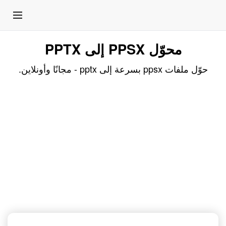
محوّل PPSX إلى PPTX
حوّل ملفات ppsx بسرعة إلى pptx - مجانًا وأونلاين.