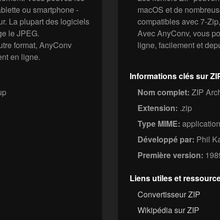
tablette ou smartphone -
macOS et de nombreuses
. La plupart des logiciels
compatibles avec 7-Zip
ge le JPEG.
Avec AnyConv, vous pouv
utre format, AnyConv
ligne, facilement et dep
nt en ligne.
Informations clés sur ZI
up
Nom complet:
ZIP Arc
Extension:
.zip
Type MIME:
application
Développé par:
Phil K
Première version:
198
Liens utiles et ressourc
Convertisseur ZIP
Wikipédia sur ZIP