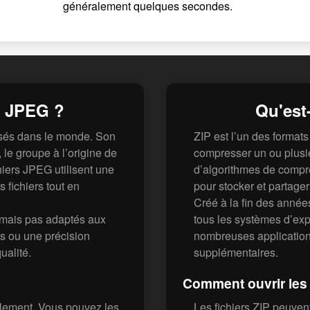
généralement quelques secondes.
r JPEG ?
Qu'est-
lisés dans le monde. Son
ZIP est l’un des formats 
le groupe à l’origine de
compresser un ou plusie
iers JPEG utilisent une
d’algorithmes de compre
 fichiers tout en
pour stocker et partage
Créé à la fin des année
, mais pas adaptés aux
tous les systèmes d’ex
s ou une précision
nombreuses applications
ualité.
supplémentaires.
Comment ouvrir les 
llement. Vous pouvez les
Les fichiers ZIP peuven