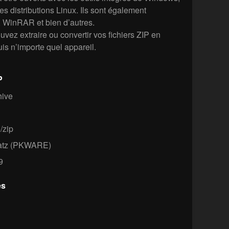
 distributions Linux. Ils sont également
, WinRAR et bien d’autres.
ez extraire ou convertir vos fichiers ZIP en
uis n’importe quel appareil.
P
hive
/zip
atz (PKWARE)
9
es