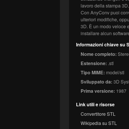
lavoro della stampa 3D.
Con AnyConv puoi conve
ulteriori modifiche, op
3D. È un modo veloce e 
installare alcun softwar
Informazioni chiave su 
Nome completo:
Stere
Estensione:
.stl
Tipo MIME:
model/stl
Sviluppato da:
3D Sys
Prima versione:
1987
Link utili e risorse
Convertitore STL
Wikipedia su STL