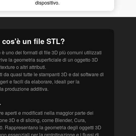
dispositivo.
 cos'è un file STL?
è uno dei formati di file 3D più comuni utilizzati
ive la geometria superficiale di un oggetto 3D
xture o altri attributi.
ti da quasi tutte le stampanti 3D e dai software di
ri e facili da elaborare, ideali per la
la produzione additiva.
L
e aperti e modificati nella maggior parte dei
ne 3D e di slicing, come Blender, Cura,
. Rappresentano la geometria degli oggetti 3D
ono essenziali per la prototipazione e i flussi di