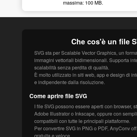
massima: 100 MB.
Che cos'è un file 
SVG sta per Scalable Vector Graphics, un form
immagini vettoriali bidimensionali. Supporta inte
scalabilità senza perdita di qualità.
È molto utilizzato in siti web, app e design di in
e indipendente dalla risoluzione.
Come aprire file SVG
I file SVG possono essere aperti con browser, 
Adobe Illustrator o Inkscape, oppure con semplic
compatibili con tutte le principali piattaforme.
Per convertire SVG in PNG o PDF, AnyConv off
gratuita e veloce.