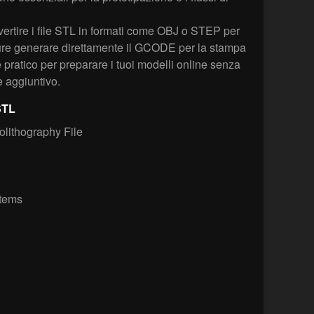
rtire i file STL in formati come OBJ o STEP per
pure generare direttamente il GCODE per la stampa
pratico per preparare i tuoi modelli online senza
e aggiuntivo.
STL
olithography File
tems