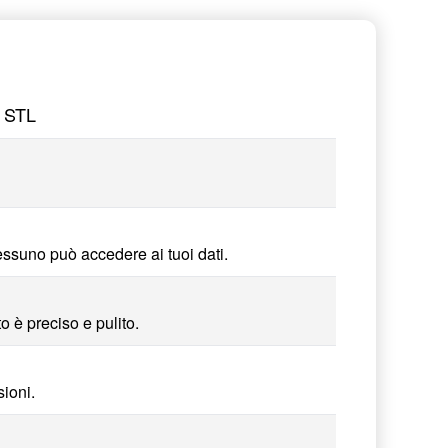
a STL
essuno può accedere ai tuoi dati.
o è preciso e pulito.
ioni.