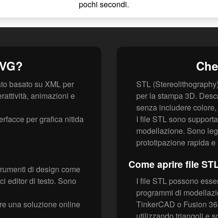
pochi secondi.
SVG?
Che
ato basato su XML per
STL (Stereolithography) 
rattività, animazioni e
per la stampa 3D. Descr
senza includere colore, te
terfacce per grafica nitida
I file STL sono supporta
modellazione. Sono legge
prototipazione rapida e 
Come aprire file ST
strumenti di design come
i editor di testo. Sono
I file STL possono esser
programmi di modellazio
re una soluzione online
TinkerCAD o Fusion 360
utilizzando triangoli e s