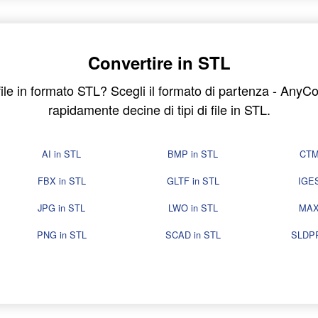
Convertire in STL
file in formato STL? Scegli il formato di partenza - AnyC
rapidamente decine di tipi di file in STL.
AI in STL
BMP in STL
CTM
FBX in STL
GLTF in STL
IGES
JPG in STL
LWO in STL
MAX
PNG in STL
SCAD in STL
SLDPR