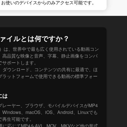
、お使いのデバイスからのみアクセス可能です。
ファイルとは何ですか？
art 14）は、世界中で最も広く使用されている動画コン
。高品質な映像と音声、字幕、静止画像をコンパ
でサポートします。
グ、ダウンロード、コンテンツの共有に最適で、ほ
プラットフォームで使用できる動画の標準フォー
には
プレーヤー、ブラウザ、モバイルデバイスがMP4
dows、macOS、iOS、Android、Linuxでも
で再生可能です。
必要に応じてMP4をAVI、MOV、MKVなど他の形式