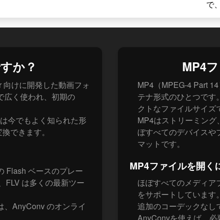
で
ですか？
MP4
Player 向けに開発した動画フォ
MP4（MPEG-4 P
グで広く使われ、初期の
テナ形式のひとつです
クトなファイルサイズ
LV は今でもよく知られた形
MP4はストリーミン
変換できます。
ぼすべてのデバイスや
マットです。
MP4ファイルを開く
の Flash ベースのプレー
、FLV は多くの最新ツー
ほぼすべてのメディア
をサポートしています。Win
、AnyConv のオンライ
追加のコーデックなし
AnyConvを使えば、