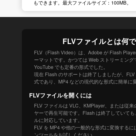
もできます。最大ファイルサイズ：100MB。
FLVファイルとは何
FLV（Flash Video）は、Adobe が Flash 
ーマットです。かつては Web ストリーミン
YouTube でも定番の形式でした。
現在 Flash のサポートは終了しましたが、F
式であり、MP4 などの現代的な形式に簡単に
FLVファイルを開くには
FLV ファイルは VLC、KMPlayer、または従来
ヤーで再生可能です。Flash は終了していても
ルに対応しています。
FLV を MP4 や他の一般的な形式に変換するには
ンツールをお試しください。