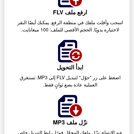
ارفع ملف FLV
اسحب وأفلت ملفك في منطقة الرفع. يمكنك أيضًا النقر
لاختياره يدويًا. الحجم الأقصى للملف: 100 ميغابايت.
ابدأ التحويل
اضغط على زر "حوّل" لتبديل FLV إلى MP3. تستغرق
العملية عادة بضع ثوانٍ فقط.
نزّل ملف MP3
عند الانتهاء، نزّل ملفك المحوَّل فورًا. رابط التنزيل خاص