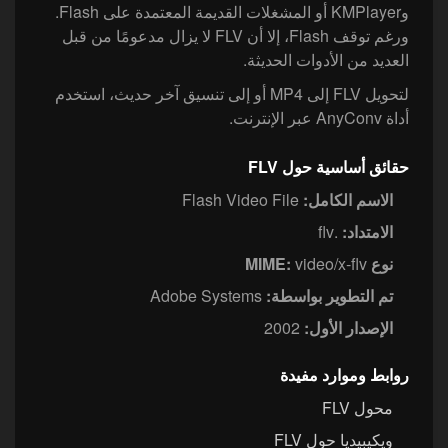
وKMPlayer أو المشغلات القديمة المعتمدة على Flash.
ورغم توقف Flash، إلا أن FLV لا يزال مدعومًا من قبل
العديد من الأدوات الحديثة.
لتحويل FLV إلى MP4 أو إلى تنسيق آخر حديث، استخدم
أداة AnyConv عبر الإنترنت.
حقائق أساسية حول FLV
الاسم الكامل:
Flash Video File
الامتداد:
.flv
نوع MIME:
video/x-flv
تم التطوير بواسطة:
Adobe Systems
الإصدار الأول:
2002
روابط وموارد مفيدة
محول FLV
ويكيبيديا حول FLV