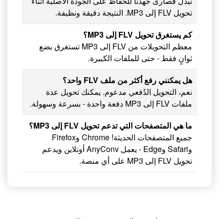
نبذل قصارى جهدنا للحفاظ على الجودة الأصلية أثناء
تحويل FLV إلى MP3. النتيجة دقيقة ونظيفة.
كم يستغرق تحويل FLV إلى MP3؟
معظم التحويلات من FLV إلى MP3 تستغرق بضع
ثوانٍ فقط - حتى للملفات الكبيرة.
هل يمكنني رفع أكثر من ملف FLV واحد؟
نعم، التحويل الدُفعي مدعوم. يمكنك تحويل عدة
ملفات FLV إلى MP3 دفعة واحدة - بسرعة وسهولة.
ما هي المتصفحات التي تدعم تحويل FLV إلى MP3؟
جميع المتصفحات الحديثة! Chrome وFirefox
وSafari وEdge - يعمل AnyConv أونلاين ويدعم
تحويل FLV إلى MP3 على أي منصة.