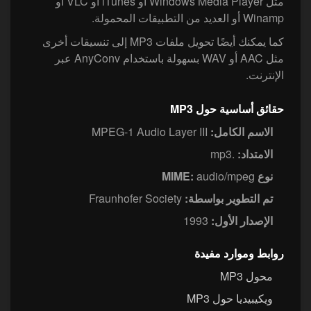
مثل Windows Media Player أو iTunes أو VLC أو
Winamp أو العديد من التطبيقات المحمولة.
كما يمكنك أيضًا تحويل ملفات MP3 إلى تنسيقات أخرى
مثل AAC أو WAV بسهولة باستخدام AnyConv عبر
الإنترنت.
حقائق أساسية حول MP3
الاسم الكامل:
MPEG-1 Audio Layer III
الامتداد:
.mp3
نوع MIME:
audio/mpeg
تم التطوير بواسطة:
Fraunhofer Society
الإصدار الأول:
1993
روابط وموارد مفيدة
محول MP3
ويكيبيديا حول MP3