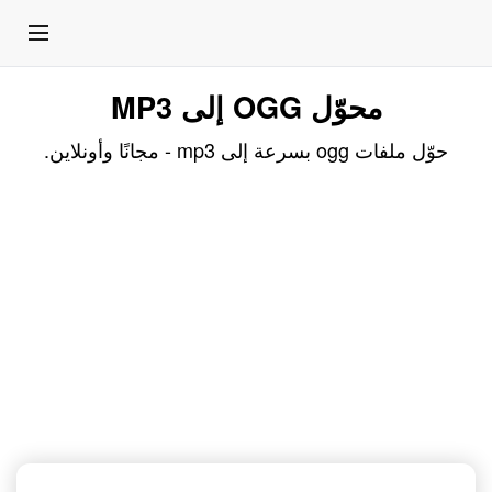
محوّل OGG إلى MP3
حوّل ملفات ogg بسرعة إلى mp3 - مجانًا وأونلاين.