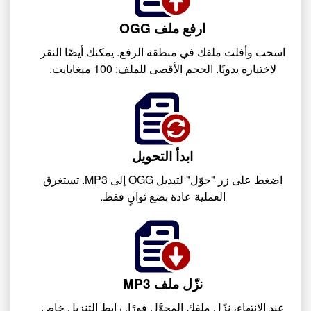
ارفع ملف OGG
اسحب وأفلت ملفك في منطقة الرفع. يمكنك أيضًا النقر
لاختياره يدويًا. الحجم الأقصى للملف: 100 ميغابايت.
ابدأ التحويل
اضغط على زر "حوّل" لتبديل OGG إلى MP3. تستغرق
العملية عادة بضع ثوانٍ فقط.
نزّل ملف MP3
عند الانتهاء، نزّل ملفك المحوَّل فورًا. رابط التنزيل خاص