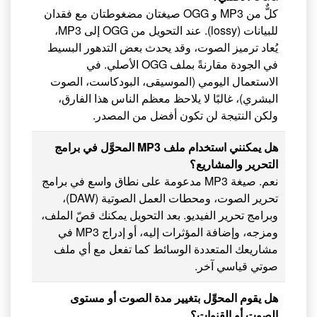
كلٌّ من MP3 و OGG صيغتان مضغوطتان مع فقدان
للبيانات (lossy). عند التحويل من OGG إلى MP3،
يُعاد ترميز الصوت، وقد يحدث بعض التدهور البسيط
في الجودة مقارنةً بملف OGG الأصلي. في
الاستعمال اليومي (الموسيقى، البودكاست، الصوت
البشري)، غالبًا لا يلاحظ معظم الناس هذا الفارق،
ولكن النتيجة لن تكون أفضل من المصدر.
هل يمكنني استخدام ملف MP3 المحوَّل في برامج
التحرير والمشاريع؟
نعم. صيغة MP3 مدعومة على نطاق واسع في برامج
تحرير الصوت، ومحطات العمل الصوتية (DAW)،
وبرامج تحرير الفيديو. بعد التحويل يمكنك قصّ الملف،
ومزجه، وإضافة المؤثرات إليه، أو إدراج MP3 في
مشاريعك المتعددة الوسائط كما تفعل مع أي ملف
صوتي قياسي آخر.
هل يقوم المحوِّل بتغيير مدة الصوت أو مستوى
الصوت أو القنوات؟