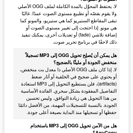
لا. يحتفظ المحوِّل بالمدة الكاملة لملف OGG الأصلي
ولا يقوم بقصّه أو تطبيع مستوى الصوت عمدًا. غالبًا
تبقى المقاطع الستيريو كما هي ستيريو، والمونو كما
هي مونو. إذا احتجت إلى تغيير مستوى الصوت أو
إضافة تلاشي (fade) أو تعديلات أخرى، يمكنك تنفيذ
ذلك لاحقًا في برنامج تحرير صوت.
هل يمكن أن يُصلِح تحويل OGG إلى MP3 تسجيلاً
منخفض الجودة أو مليئًا بالضجيج؟
لا. إذا كان ملف OGG الأصلي ذا معدل بت منخفض،
أو يحتوي على ضجيج في الخلفية أو آثار ضغط
(artifacts)، فلن يستطيع التحويل إلى MP3 استعادة
التفاصيل المفقودة بشكل سحري. الفائدة الأساسية
من هذا التحويل هي زيادة التوافق، وليس تحسين
الجودة. بالنسبة للتسجيلات المهمة، من الأفضل دائمًا
حفظها أو تسجيلها منذ البداية بصيغة أعلى جودة.
هل من الآمن تحويل OGG إلى MP3 باستخدام
AnyConv؟