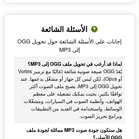
الأسئلة الشائعة
إجابات على الأسئلة الشائعة حول تحويل OGG
إلى MP3
لماذا قد أرغب في تحويل ملف OGG إلى MP3؟
يُعَدّ OGG صيغة صوتية شائعة (غالبًا مع ترميز Vorbis
أو Opus)، لكن ليس كل جهاز أو مشغّل يدعمها. عند
تحويل OGG إلى MP3، يصبح ملف الصوت أكثر
توافقًا بكثير، بحيث يمكنك تشغيله على معظم
الهواتف، وأنظمة الصوت في السيارات، ومشغّلات
الوسائط، واستخدامه في العديد من التطبيقات
وبرامج تحرير الصوت.
هل ستكون جودة صوت MP3 مماثلة لجودة ملف
OGG الأصلي؟