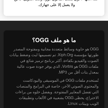
ولا يعمل إلا على جهازك.
ما هو ملف OGG؟
OGG هو حاوية وسائط متعددة مجانية ومفتوحة المصدر
طورتها مؤسسة Xiph.Org. تم تصميمها لبث وضغط بيانات
الصوت والفيديو بكفاءة. أكثر برنامج ترميز شائع في
ملفات OGG هو Vorbis، الذي يوفر جودة صوت عالية
بمعدل بتات أقل من MP3.
تُستخدم ملفات OGG في الموسيقى والبودكاست
والمحتوى الصوتي الآخر، خاصة في البرامج والمنصات
التي تفضل المعايير المفتوحة. وبفضل خلوه من براءات
الاختراع، يحظى OGG بشعبية في الألعاب وتطبيقات
الويب وبيئات Linux.