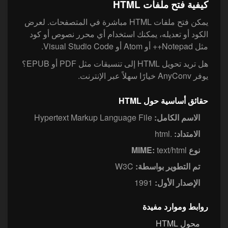
كيفية فتح ملفات HTML
يمكن فتح ملفات HTML مباشرة في المتصفحات. لعرض
الكود أو تعديله، يمكنك استخدام أي محرر نصوص أو كود
مثل Notepad++ أو Atom أو Visual Studio Code.
هل تريد تحويل HTML إلى تنسيقات مثل PDF أو EPUB؟
يوفر AnyConv خيارًا سهلاً عبر الإنترنت.
حقائق أساسية حول HTML
الاسم الكامل:
Hypertext Markup Language File
الامتداد:
.html
نوع MIME:
text/html
تم التطوير بواسطة:
W3C
الإصدار الأول:
1991
روابط وموارد مفيدة
محول HTML