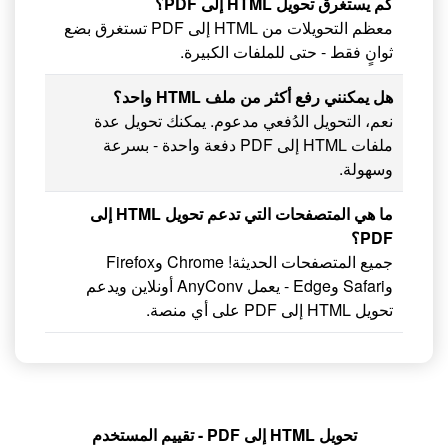
كم يستغرق تحويل HTML إلى PDF؟
معظم التحويلات من HTML إلى PDF تستغرق بضع
ثوانٍ فقط - حتى للملفات الكبيرة.
هل يمكنني رفع أكثر من ملف HTML واحد؟
نعم، التحويل الدُفعي مدعوم. يمكنك تحويل عدة
ملفات HTML إلى PDF دفعة واحدة - بسرعة
وسهولة.
ما هي المتصفحات التي تدعم تحويل HTML إلى
PDF؟
جميع المتصفحات الحديثة! Chrome وFirefox
وSafari وEdge - يعمل AnyConv أونلاين ويدعم
تحويل HTML إلى PDF على أي منصة.
تحويل HTML إلى PDF - تقييم المستخدم