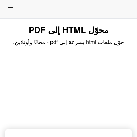
محوّل HTML إلى PDF
حوّل ملفات html بسرعة إلى pdf - مجانًا وأونلاين.