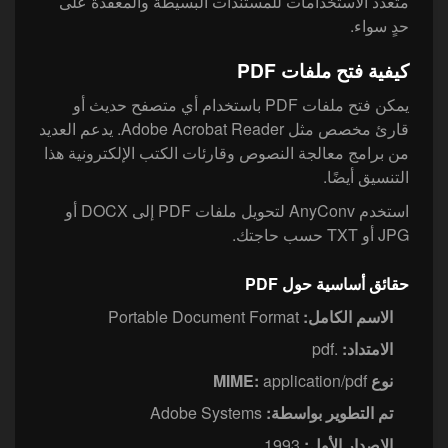
متعدد الاستخدامات للمستندات البسيطة والمعقدة على
حدٍ سواء.
كيفية فتح ملفات PDF
يمكن فتح ملفات PDF باستخدام أي متصفح حديث أو
قارئ مخصص مثل Adobe Acrobat Reader. يدعم العديد
من برامج معالجة النصوص وقارئات الكتب الإلكترونية هذا
التنسيق أيضًا.
استخدم AnyConv لتحويل ملفات PDF إلى DOCX أو
JPG أو TXT حسب حاجتك.
حقائق أساسية حول PDF
الاسم الكامل:
Portable Document Format
الامتداد:
.pdf
نوع MIME:
application/pdf
تم التطوير بواسطة:
Adobe Systems
الإصدار الأول:
1993