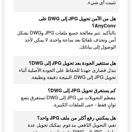
تثبيت أي شيء.
هل من الآمن تحويل JPG إلى DWG على
AnyConv؟
بالتأكيد. تتم معالجة جميع ملفات JPG وDWG بشكل
آمن وتحذف تلقائيًا بعد ساعة واحدة. لا يمكن لأحد
الوصول إلى بياناتك.
هل ستتغير الجودة بعد تحويل JPG إلى DWG؟
نبذل قصارى جهدنا للحفاظ على الجودة الأصلية أثناء
تحويل JPG إلى DWG. النتيجة دقيقة ونظيفة.
كم يستغرق تحويل JPG إلى DWG؟
معظم التحويلات من JPG إلى DWG تستغرق بضع
ثوانٍ فقط - حتى للملفات الكبيرة.
هل يمكنني رفع أكثر من ملف JPG واحد؟
نعم، التحويل الدُفعي مدعوم. يمكنك تحويل عدة
ملفات JPG إلى DWG دفعة واحدة - بسرعة