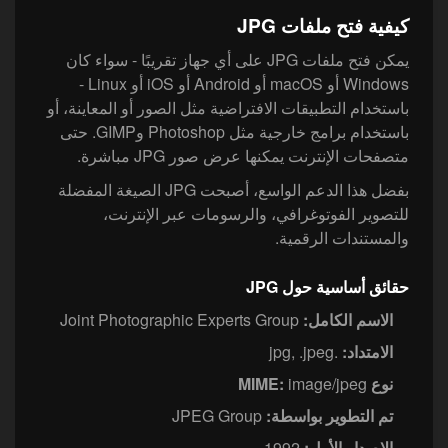
كيفية فتح ملفات JPG
يمكن فتح ملفات JPG على أي جهاز تقريبًا - سواء كان
Windows أو macOS أو Android أو iOS أو Linux -
باستخدام التطبيقات الافتراضية مثل الصور أو المعاينة، أو
باستخدام برامج خارجية مثل Photoshop وGIMP. حتى
متصفحات الإنترنت يمكنها عرض صور JPG مباشرة.
بفضل هذا الدعم الواسع، أصبحت JPG الصيغة المفضلة
للتصوير الفوتوغرافي، والرسومات عبر الإنترنت،
والمستندات الرقمية.
حقائق أساسية حول JPG
الاسم الكامل:
Joint Photographic Experts Group
الامتداد:
.jpg, .jpeg
نوع MIME:
image/jpeg
تم التطوير بواسطة:
JPEG Group
الإصدار الأول:
1992