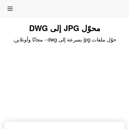
محوّل JPG إلى DWG
حوّل ملفات jpg بسرعة إلى dwg - مجانًا وأونلاين.