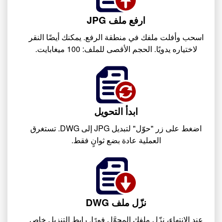
ارفع ملف JPG
اسحب وأفلت ملفك في منطقة الرفع. يمكنك أيضًا النقر
لاختياره يدويًا. الحجم الأقصى للملف: 100 ميغابايت.
ابدأ التحويل
اضغط على زر "حوّل" لتبديل JPG إلى DWG. تستغرق
العملية عادة بضع ثوانٍ فقط.
نزّل ملف DWG
عند الانتهاء، نزّل ملفك المحوَّل فورًا. رابط التنزيل خاص