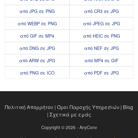
από JPG σε PNG
από CR3 σε JPG
από WEBP σε PNG
από JPEG σε JPG
από GIF σε MP4
από HEIC σε PNG
από DNG σε JPG
από NEF σε JPG
από ARW σε JPG
από MP4 σε GIF
από PNG σε ICO
από PDF σε JPG
Πολιτική Απορρήτου
|
Όροι Παροχής Υπηρεσιών
|
Blog
|
Σχετικά με εμάς
Copyright © 2026 - AnyConv