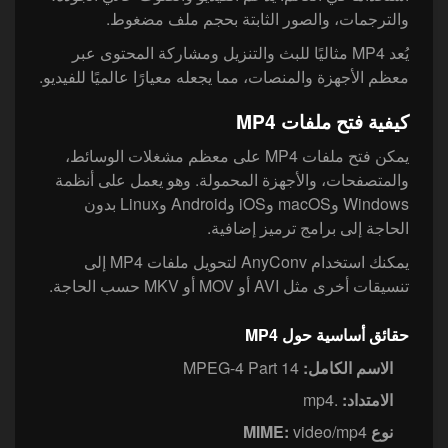
والترجمات، والصور الثابتة بحجم ملف مضغوط.
يُعد MP4 مثاليًا للبث والتنزيل ومشاركة المحتوى عبر
معظم الأجهزة والمنصات، مما يجعله معيارًا عالميًا للفيديو.
كيفية فتح ملفات MP4
يمكن فتح ملفات MP4 على معظم مشغلات الوسائط،
والمتصفحات، والأجهزة المحمولة. وهو يعمل على أنظمة
Windows وmacOS وiOS وAndroid وLinux بدون
الحاجة إلى برامج ترميز إضافية.
يمكنك استخدام AnyConv لتحويل ملفات MP4 إلى
تنسيقات أخرى مثل AVI أو MOV أو MKV حسب الحاجة.
حقائق أساسية حول MP4
الاسم الكامل:
MPEG-4 Part 14
الامتداد:
.mp4
نوع MIME:
video/mp4