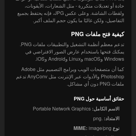
حادة أو تعديلات متكررة - مثل الشعارات، الأيقونات،
ولقطات الشاشة. وعلى عكس JPG، فإنه يحتفظ بجميع
التفاصيل، ولكن غالبًا ما يكون حجم الملف أكبر.
كيفية فتح ملفات PNG
تدعم معظم أنظمة التشغيل والتطبيقات ملفات PNG.
يمكنك فتحها باستخدام عارض الصور الافتراضي في
Windows وmacOS وLinux وAndroid وiOS.
كما أن متصفحات الويب وبرامج التصميم مثل Adobe
Photoshop والأدوات عبر الإنترنت مثل AnyConv تدعم
ملفات PNG دون أي مشاكل.
حقائق أساسية حول PNG
الاسم الكامل:
Portable Network Graphics
الامتداد:
.png
نوع MIME:
image/png