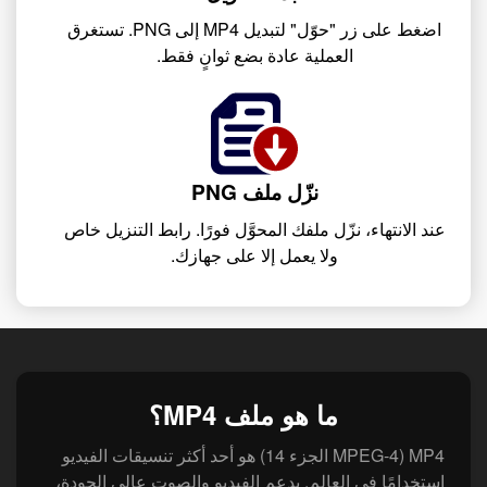
اضغط على زر "حوّل" لتبديل MP4 إلى PNG. تستغرق
العملية عادة بضع ثوانٍ فقط.
نزّل ملف PNG
عند الانتهاء، نزّل ملفك المحوَّل فورًا. رابط التنزيل خاص
ولا يعمل إلا على جهازك.
ما هو ملف MP4؟
MP4 (MPEG-4 الجزء 14) هو أحد أكثر تنسيقات الفيديو
استخدامًا في العالم. يدعم الفيديو والصوت عالي الجودة،