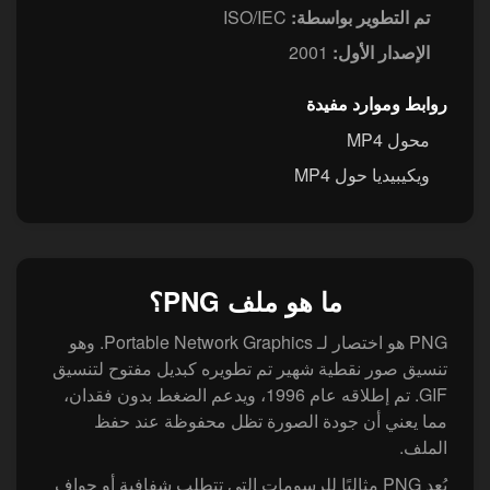
تم التطوير بواسطة:
ISO/IEC
الإصدار الأول:
2001
روابط وموارد مفيدة
محول MP4
ويكيبيديا حول MP4
ما هو ملف PNG؟
PNG هو اختصار لـ Portable Network Graphics. وهو
تنسيق صور نقطية شهير تم تطويره كبديل مفتوح لتنسيق
GIF. تم إطلاقه عام 1996، ويدعم الضغط بدون فقدان،
مما يعني أن جودة الصورة تظل محفوظة عند حفظ
الملف.
يُعد PNG مثاليًا للرسومات التي تتطلب شفافية أو حواف