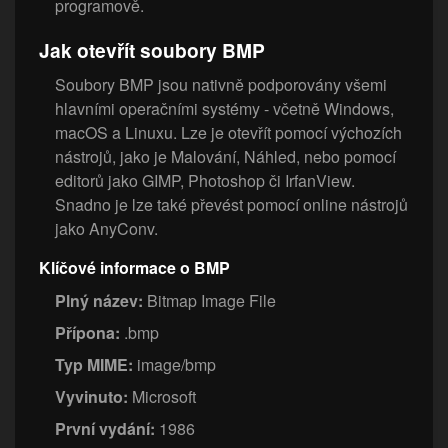
programově.
Jak otevřít soubory BMP
Soubory BMP jsou nativně podporovány všemi
hlavními operačními systémy - včetně Windows,
macOS a Linuxu. Lze je otevřít pomocí výchozích
nástrojů, jako je Malování, Náhled, nebo pomocí
editorů jako GIMP, Photoshop či IrfanView.
Snadno je lze také převést pomocí online nástrojů
jako AnyConv.
Klíčové informace o BMP
Plný název:
Bitmap Image File
Přípona:
.bmp
Typ MIME:
image/bmp
Vyvinuto:
Microsoft
První vydání:
1986