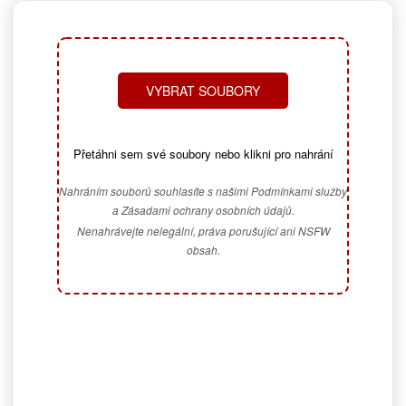
VYBRAT SOUBORY
Přetáhni sem své soubory nebo klikni pro nahrání
Nahráním souborů souhlasíte s našimi Podmínkami služby
a Zásadami ochrany osobních údajů.
Nenahrávejte nelegální, práva porušující ani NSFW
obsah.