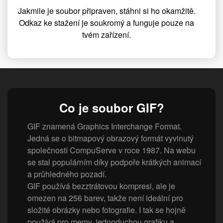
Jakmile je soubor připraven, stáhni si ho okamžitě.
Odkaz ke stažení je soukromý a funguje pouze na
tvém zařízení.
Co je soubor GIF?
GIF znamená Graphics Interchange Format.
Jedná se o bitmapový obrazový formát vyvinutý
společností CompuServe v roce 1987. Na webu
se stal populárním díky podpoře krátkých animací
a průhledného pozadí.
GIF používá bezztrátovou kompresi, ale je
omezen na 256 barev, takže není ideální pro
složité obrázky nebo fotografie. I tak se hojně
používá pro memy, jednoduchou grafiku a