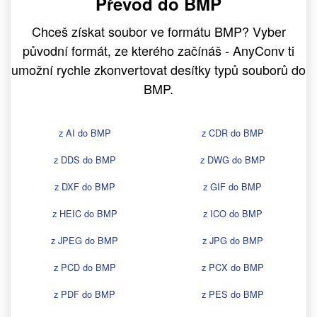
Převod do BMP
Chceš získat soubor ve formátu BMP? Vyber
původní formát, ze kterého začínáš - AnyConv ti
umožní rychle zkonvertovat desítky typů souborů do
BMP.
z AI do BMP
z CDR do BMP
z DDS do BMP
z DWG do BMP
z DXF do BMP
z GIF do BMP
z HEIC do BMP
z ICO do BMP
z JPEG do BMP
z JPG do BMP
z PCD do BMP
z PCX do BMP
z PDF do BMP
z PES do BMP