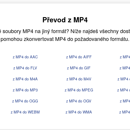
Převod z MP4
 soubory MP4 na jiný formát? Níže najdeš všechny dostu
pomohou zkonvertovat MP4 do požadovaného formátu.
z MP4 do AAC
z MP4 do AIFF
z MP
z MP4 do FLV
z MP4 do GIF
z MP4
z MP4 do M4A
z MP4 do M4V
z MP4
z MP4 do MP3
z MP4 do MPEG
z MP4
z MP4 do OGG
z MP4 do OGV
z MP
z MP4 do WEBM
z MP4 do WMA
z MP