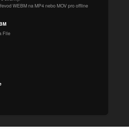
převod WEBM na MP4 nebo MOV pro offline
EBM
 File
e