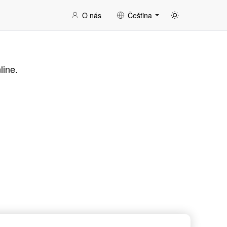
O nás
Čeština
line.