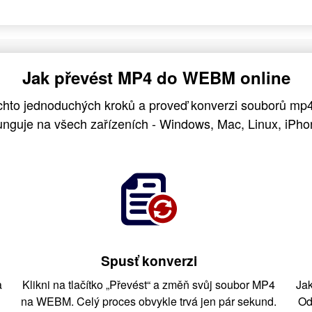
Jak převést MP4 do WEBM online
ěchto jednoduchých kroků a proveď konverzi souborů m
nguje na všech zařízeních - Windows, Mac, Linux, iPhon
Spusť konverzi
a
Klikni na tlačítko „Převést“ a změň svůj soubor MP4
Jak
na WEBM. Celý proces obvykle trvá jen pár sekund.
Od