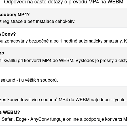
Odpovědi na časté dotazy o převodu MP4 na WEBM
 soubory MP4?
egistrace a bez instalace čehokoliv.
nyConv?
 zpracovány bezpečně a po 1 hodině automaticky smazány. K 
M?
valitu při konverzi MP4 do WEBM. Výsledek je přesný a čistý
ekund - i u větších souborů.
eš konvertovat více souborů MP4 do WEBM najednou - rychle 
 na WEBM?
, Safari, Edge - AnyConv funguje online a podporuje konverzi