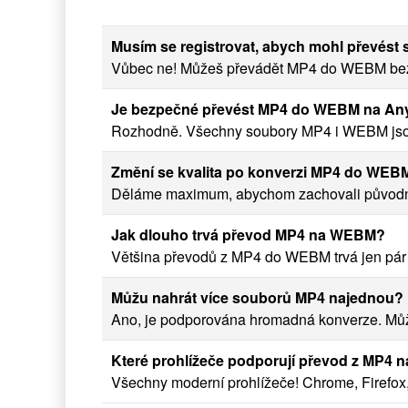
Musím se registrovat, abych mohl převést
Vůbec ne! Můžeš převádět MP4 do WEBM bez r
Je bezpečné převést MP4 do WEBM na A
Rozhodně. Všechny soubory MP4 i WEBM jsou
Změní se kvalita po konverzi MP4 do WEB
Děláme maximum, abychom zachovali původní k
Jak dlouho trvá převod MP4 na WEBM?
Většina převodů z MP4 do WEBM trvá jen pár s
Můžu nahrát více souborů MP4 najednou?
Ano, je podporována hromadná konverze. Můž
Které prohlížeče podporují převod z MP4
Všechny moderní prohlížeče! Chrome, Firefox