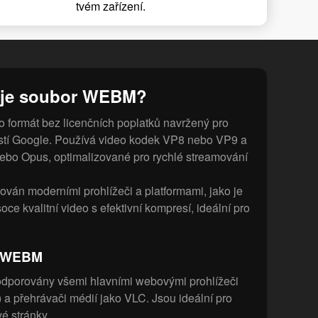
tvém zařízení.
 je soubor WEBM?
 formát bez licenčních poplatků navržený pro
stí Google. Používá video kodek VP8 nebo VP9 a
ebo Opus, optimalizované pro rychlé streamování
ván moderními prohlížeči a platformami, jako je
ce kvalitní video s efektivní kompresí, ideální pro
y WEBM
porovány všemi hlavními webovými prohlížeči
 a přehrávači médií jako VLC. Jsou ideální pro
é stránky.