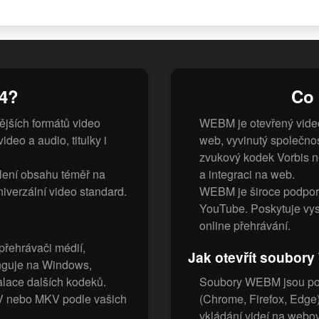
4?
Co
jších formátů video
WEBM je otevřený video
deo a audio, titulky i
web, vyvinutý společno
zvukový kodek Vorbis n
ílení obsahu téměř na
a integraci na web.
niverzální video standard.
WEBM je široce podporo
YouTube. Poskytuje vyso
online přehrávání.
přehrávači médií,
Jak otevřít soubor
unguje na Windows,
alace dalších kodeků.
Soubory WEBM jsou pod
OV nebo MKV podle vašich
(Chrome, Firefox, Edge)
vkládání videí na webov