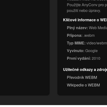
Použijte AnyConv pro 
použití nebo úpravy.
Klíčové informace o W
Plný název:
Web Media
Přípona:
.webm
Typ MIME:
video/webm
Vyvinuto:
Google
První vydání:
2010
Užitečné odkazy a zdroj
Převodník WEBM
Wikipedie o WEBM