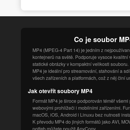
Co je soubor MP
MP4 (MPEG-4 Part 14) je jedním z nejpoužívaně
kontejnerů na světě. Podporuje vysoce kvalitní vi
statické obrázky v kompaktní velikosti souboru.
MP4 je ideální pro streamování, stahování a sd
všech zařízeních a platformách, což z něj činí u
Jak otevřít soubory MP4
Formát MP4 je široce podporován téměř všemi 
webovými prohlížeči i mobilními zařízeními. F
macOS, iOS, Android i Linuxu bez nutnosti inst
K převodu MP4 do jiných formátů jako AVI, M
potřeb můžete použít AnyConv.