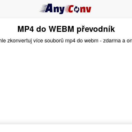
MP4 do WEBM převodník
le zkonvertuj více souborů mp4 do webm - zdarma a on