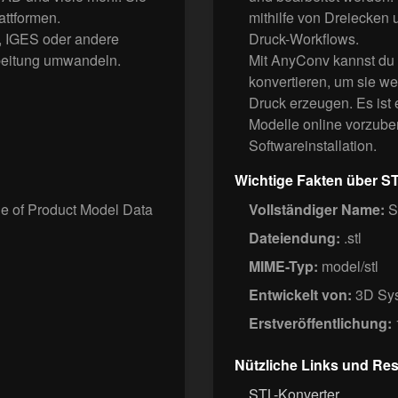
lattformen.
mithilfe von Dreiecken 
, IGES oder andere
Druck-Workflows.
beitung umwandeln.
Mit AnyConv kannst du
konvertieren, um sie w
Druck erzeugen. Es ist
Modelle online vorzuber
Softwareinstallation.
Wichtige Fakten über S
e of Product Model Data
Vollständiger Name:
St
Dateiendung:
.stl
MIME-Typ:
model/stl
Entwickelt von:
3D Sy
Erstveröffentlichung:
Nützliche Links und Re
STL-Konverter