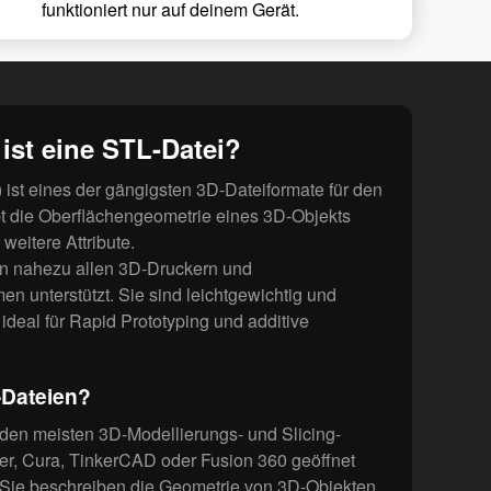
funktioniert nur auf deinem Gerät.
ist eine STL-Datei?
 ist eines der gängigsten 3D-Dateiformate für den
t die Oberflächengeometrie eines 3D-Objekts
weitere Attribute.
n nahezu allen 3D-Druckern und
n unterstützt. Sie sind leichtgewichtig und
 ideal für Rapid Prototyping und additive
-Dateien?
den meisten 3D-Modellierungs- und Slicing-
r, Cura, TinkerCAD oder Fusion 360 geöffnet
 Sie beschreiben die Geometrie von 3D-Objekten