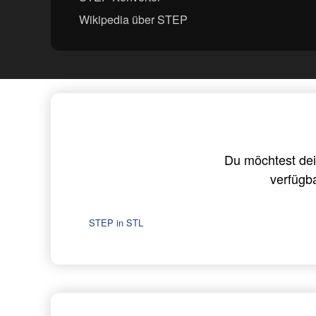
Wikipedia über STEP
Du möchtest dei
verfügb
STEP in STL