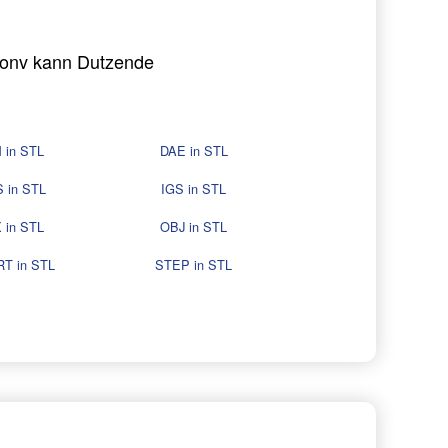
Conv kann Dutzende
 in STL
DAE in STL
 in STL
IGS in STL
 in STL
OBJ in STL
T in STL
STEP in STL