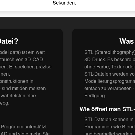
Sekunden.
Datei?
Was 
el data) ist ein weit
STL (Stereolithography)
ustausch von 3D-CAD-
3D-Druck. Es beschreib
n. Er speichert präzise
ohne Farbe, Textur oder 
onen.
STL-Dateien werden vo
nstruktionen in
Modellierungsprogramme
 sind mit den meisten
einfach zu verarbeiten -
ährleisten eine
Fertigung.
nweg.
Wie öffnet man STL
STL-Dateien können in 
rogramm unterstützt,
Programmen wie Blende
CAD und viele mehr. Sie
und bearbeitet werden.