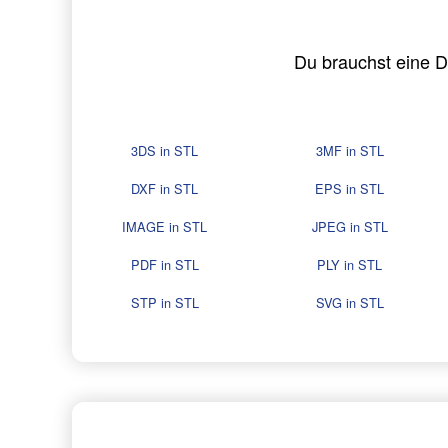
Du brauchst eine 
3DS in STL
3MF in STL
DXF in STL
EPS in STL
IMAGE in STL
JPEG in STL
PDF in STL
PLY in STL
STP in STL
SVG in STL