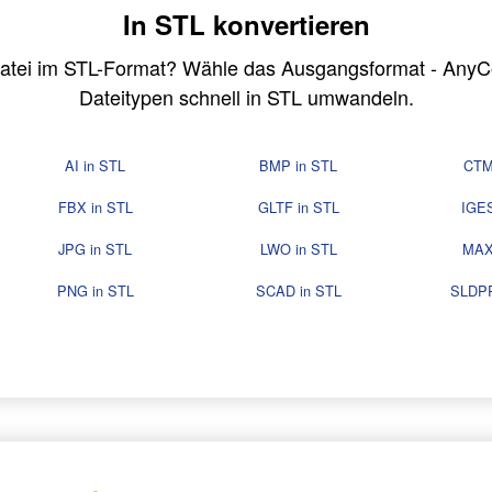
In STL konvertieren
Datei im STL-Format? Wähle das Ausgangsformat - Any
Dateitypen schnell in STL umwandeln.
AI in STL
BMP in STL
CTM
FBX in STL
GLTF in STL
IGES
JPG in STL
LWO in STL
MAX
PNG in STL
SCAD in STL
SLDPR