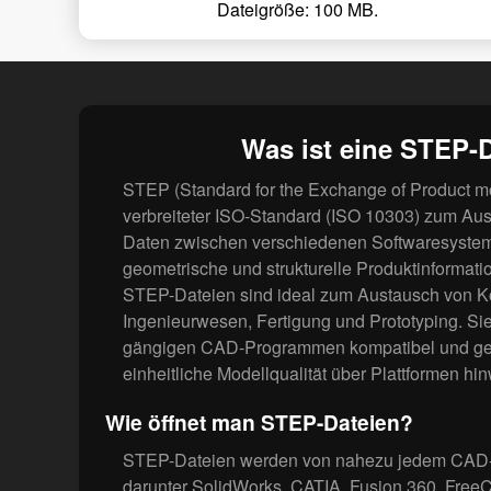
Dateigröße: 100 MB.
Was ist eine STEP-
STEP (Standard for the Exchange of Product mod
verbreiteter ISO-Standard (ISO 10303) zum A
Daten zwischen verschiedenen Softwaresysteme
geometrische und strukturelle Produktinformati
STEP-Dateien sind ideal zum Austausch von Ko
Ingenieurwesen, Fertigung und Prototyping. Sie
gängigen CAD-Programmen kompatibel und gew
einheitliche Modellqualität über Plattformen hi
Wie öffnet man STEP-Dateien?
STEP-Dateien werden von nahezu jedem CAD-P
darunter SolidWorks, CATIA, Fusion 360, Free