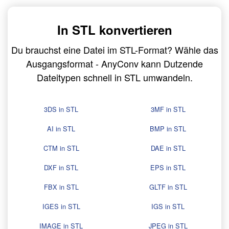
In STL konvertieren
Du brauchst eine Datei im STL-Format? Wähle das
Ausgangsformat - AnyConv kann Dutzende
Dateitypen schnell in STL umwandeln.
3DS in STL
3MF in STL
AI in STL
BMP in STL
CTM in STL
DAE in STL
DXF in STL
EPS in STL
FBX in STL
GLTF in STL
IGES in STL
IGS in STL
IMAGE in STL
JPEG in STL