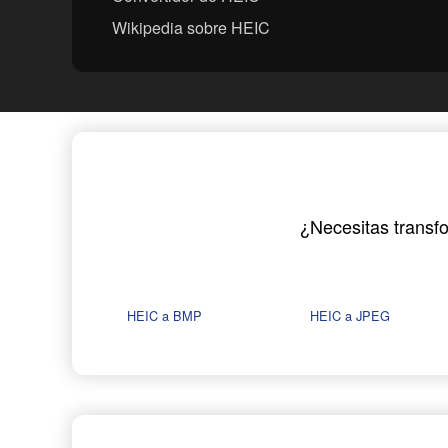
Wikipedia sobre HEIC
¿Necesitas transfo
HEIC a BMP
HEIC a JPEG