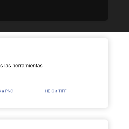
as las herramientas
C a PNG
HEIC a TIFF