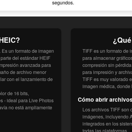
segundos.
 HEIC?
¿Qué 
r. Es un formato de imagen
TIFF es un formato de 
parte del estándar HEIF
para almacenar gráficos
compresión avanzada para
compresión sin pérdida y
maño de archivo menor
para impresión y archiv
ar con el lanzamiento de
TIFF es muy valorado en
imagen médica, donde l
or de 16 bits,
Cómo abrir archivo
 - ideal para Live Photos
davía no está ampliamente
Los archivos TIFF son c
imágenes, incluyendo 
integrados en los sist
todas las plataformas.