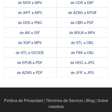
de MOV a MP4
de CDR a DXF
de AIFF a MP3
de AZW3 a EPUB
de DDS a PNG
de CBR a PDF
de AVI a GIF
de M3U8 a MP4
de 3GP a MP3
de STL a OBJ
de STL a GCODE
de FBX a OBJ
de EPUB a PDF
de HEIC a JPG
de AZW3 a PDF
de JFIF a JPG
Política de Privacidad
|
Términos de Servicio
|
Blog
|
Sobre
nosotros