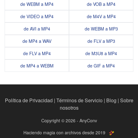
de WEBM a MP4
de VOB a MP4
de VIDEO a MP4
de M4V a MP4
de AVI a MP4
de WEBM a MP3
de MP4 a WAV
de FLV a MP3
de FLV a MP4
de M3U8 a MP4
de MP4 a WEBM
de GIF a MP4
Política de Privacidad
|
Términos de Servicio
|
Blog
|
Sobre
nosotros
Copyright © 2026 - AnyConv
Haciendo magia con archivos desde 2019