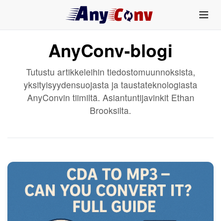
AnyConv-blogi
Tutustu artikkeleihin tiedostomuunnoksista,
yksityisyydensuojasta ja taustateknologiasta
AnyConvin tiimiltä. Asiantuntijavinkit Ethan
Brooksilta.