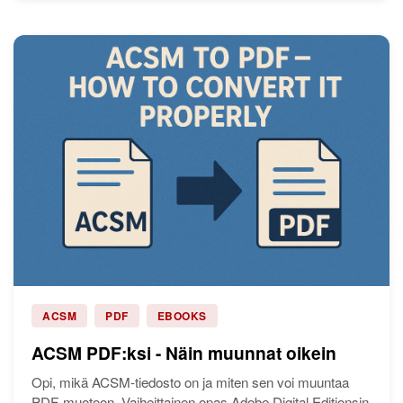
ACSM
PDF
EBOOKS
ACSM PDF:ksi - Näin muunnat oikein
Opi, mikä ACSM-tiedosto on ja miten sen voi muuntaa
PDF-muotoon. Vaiheittainen opas Adobe Digital Editionsin