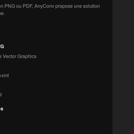
 en PNG ou PDF, AnyConv propose une solution
ne.
VG
 Vector Graphics
+xml
9
es