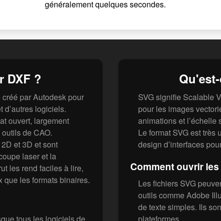
généralement quelques secondes.
er DXF ?
Qu'est-
 créé par Autodesk pour
SVG signifie Scalable V
 d’autres logiciels.
pour les images vectoriel
t ouvert, largement
animations et l’échelle 
s outils de CAO.
Le format SVG est très u
 2D et 3D et sont
design d’interfaces pou
oupe laser et la
Comment ouvrir les 
t les rend faciles à lire,
 que les formats binaires.
Les fichiers SVG peuven
outils comme Adobe Ill
de texte simples. Ils so
que tous les logiciels de
plateformes.