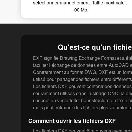
sélectionner manuellement. Taille maximale :
100 Mo.
Qu'est-ce qu'un fichi
DXF signifie Drawing Exchange Format et a été
faciliter l’échange de données entre AutoCAD et
Contrairement au format DWG, DXF est un forma
utilisé pour partager des fichiers entre différent
Les fichiers DXF peuvent contenir des données
couramment utilisés dans l’usinage CNC, la déc
conception vectorielle. Leur structure en texte bru
mais peut entraîner des fichiers plus volumineux
Comment ouvrir les fichiers DXF
Les fichiers DXF peuvent être ouverts avec pres