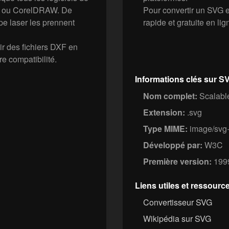
 ou CorelDRAW. De
Pour convertir un SVG
pe laser les prennent
rapide et gratuite en lig
r des fichiers DXF en
e compatibilité.
Informations clés sur S
Nom complet:
Scalable
Extension:
.svg
Type MIME:
image/svg
Développé par:
W3C
Première version:
199
Liens utiles et ressourc
Convertisseur SVG
Wikipédia sur SVG