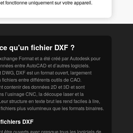
et fonctionne uniquement sur votre appareil.
ce qu'un fichier DXF ?
xchange Format et a été créé par Autodesk pour
données entre AutoCAD et d’autres logiciels.
t DWG, DXF est un format ouvert, largement
 fichiers entre différents outils de CAO.
nt contenir des données 2D et 3D et sont
s l’usinage CNC, la découpe laser et la
eur structure en texte brut les rend faciles à lire,
fichiers plus volumineux que les formats binaires.
fichiers DXF
t être ouverts avec presque tous les logiciels de