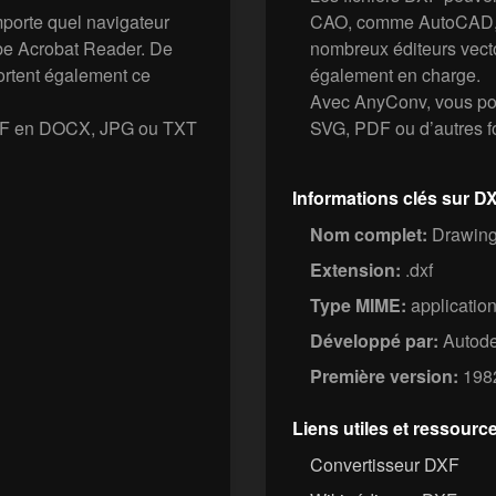
mporte quel navigateur
CAO, comme AutoCAD, 
e Acrobat Reader. De
nombreux éditeurs vecto
ortent également ce
également en charge.
Avec AnyConv, vous pou
 PDF en DOCX, JPG ou TXT
SVG, PDF ou d’autres fo
Informations clés sur D
Nom complet:
Drawing
Extension:
.dxf
Type MIME:
application
Développé par:
Autod
Première version:
198
Liens utiles et ressourc
Convertisseur DXF