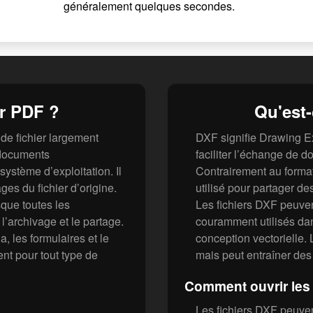
généralement quelques secondes.
er PDF ?
Qu'est-
de fichier largement
DXF signifie Drawing E
 documents
faciliter l’échange de 
ystème d’exploitation. Il
Contrairement au forma
ges du fichier d’origine.
utilisé pour partager des
sque toutes les
Les fichiers DXF peuve
l’archivage et le partage.
couramment utilisés dan
, les formulaires et le
conception vectorielle. L
ent pour tout type de
mais peut entraîner des 
Comment ouvrir les 
Les fichiers DXF peuven