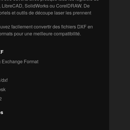
LibreCAD, SolidWorks ou CorelDRAW. De
riels et outils de découpe laser les prennent
vez facilement convertir des fichiers DXF en
rmats pour une meilleure compatibilité.
XF
 Exchange Format
/dxf
esk
2
es