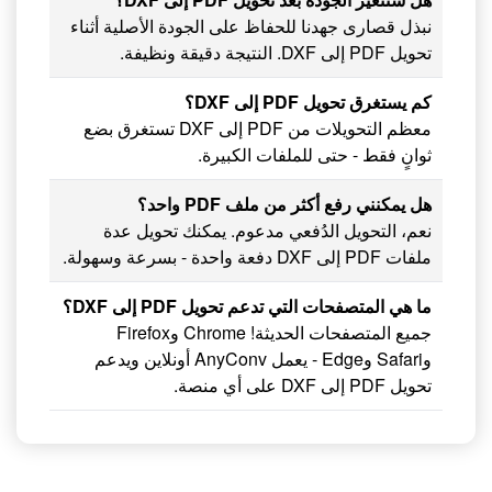
نبذل قصارى جهدنا للحفاظ على الجودة الأصلية أثناء
تحويل PDF إلى DXF. النتيجة دقيقة ونظيفة.
كم يستغرق تحويل PDF إلى DXF؟
معظم التحويلات من PDF إلى DXF تستغرق بضع
ثوانٍ فقط - حتى للملفات الكبيرة.
هل يمكنني رفع أكثر من ملف PDF واحد؟
نعم، التحويل الدُفعي مدعوم. يمكنك تحويل عدة
ملفات PDF إلى DXF دفعة واحدة - بسرعة وسهولة.
ما هي المتصفحات التي تدعم تحويل PDF إلى DXF؟
جميع المتصفحات الحديثة! Chrome وFirefox
وSafari وEdge - يعمل AnyConv أونلاين ويدعم
تحويل PDF إلى DXF على أي منصة.