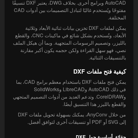
AutoCAD وبرامج أخرى. بخلاف DWG، يعتبر DXF تنسيقًا
مفتوحًا ويُستخدم غالبًا لتبادل التصميمات بين أدوات CAD
المختلفة.
يمكن لملفات DXF تخزين بيانات ثنائية الأبعاد وثلاثية
الأبعاد، وتُستخدم بشكل شائع في ماكينات CNC، والقطع
بالليزر، وتصميم الرسومات المتجهية. وبما أن هيكل الملف
نصي، فهو سهل القراءة ولكن حجمه يكون أكبر مقارنة
بالتنسيقات الثنائية.
كيفية فتح ملفات DXF
يمكن فتح ملفات DXF باستخدام معظم برامج CAD، بما
في ذلك AutoCAD وLibreCAD وSolidWorks
وCorelDRAW. وتدعم العديد من أدوات التصميم المتجهي
والقطع بالليزر هذا التنسيق أيضًا.
من خلال AnyConv، يمكنك بسهولة تحويل ملفات DXF
إلى SVG أو PDF أو تنسيقات أخرى لتوافق أفضل.
حقائق أساسية حول DXF