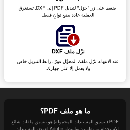
اضغط على زر "حوّل" لتبديل PDF إلى DXF. تستغرق
العملية عادة بضع ثوانٍ فقط.
نزّل ملف DXF
عند الانتهاء، نزّل ملفك المحوَّل فورًا. رابط التنزيل خاص
ولا يعمل إلا على جهازك.
ما هو ملف PDF؟
PDF (تنسيق المستندات المحمولة) هو تنسيق ملفات شائع
الاستخدام تم تطويره بواسطة Adobe لعرض المستندات