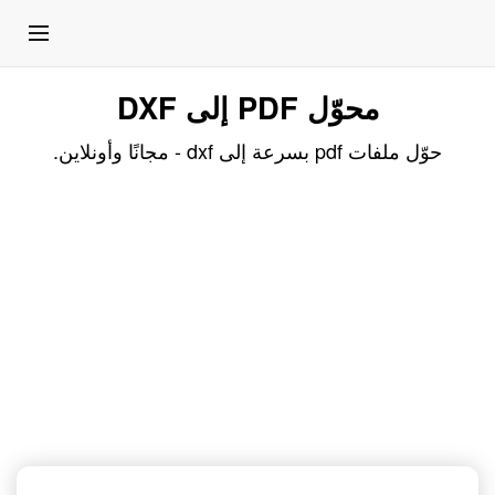
محوّل PDF إلى DXF
حوّل ملفات pdf بسرعة إلى dxf - مجانًا وأونلاين.