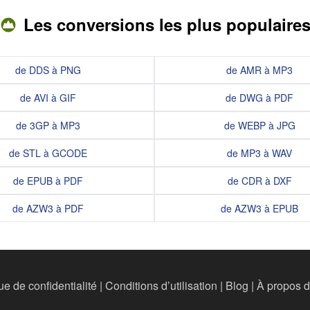
Les conversions les plus populaire
de DDS à PNG
de AMR à MP3
de AVI à GIF
de DWG à PDF
de 3GP à MP3
de WEBP à JPG
de STL à GCODE
de MP3 à WAV
de EPUB à PDF
de CDR à DXF
de AZW3 à PDF
de AZW3 à EPUB
ue de confidentialité
|
Conditions d’utilisation
|
Blog
|
À propos 