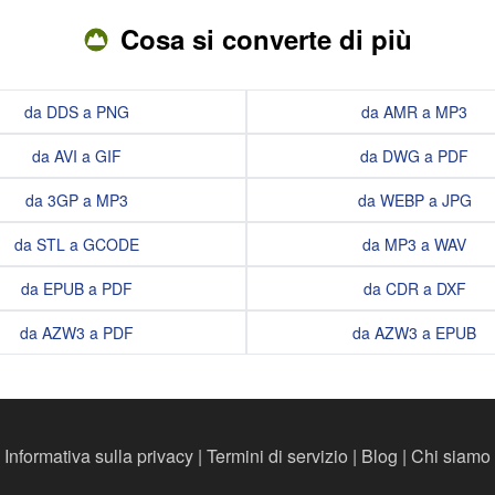
Cosa si converte di più
da DDS a PNG
da AMR a MP3
da AVI a GIF
da DWG a PDF
da 3GP a MP3
da WEBP a JPG
da STL a GCODE
da MP3 a WAV
da EPUB a PDF
da CDR a DXF
da AZW3 a PDF
da AZW3 a EPUB
Informativa sulla privacy
|
Termini di servizio
|
Blog
|
Chi siamo