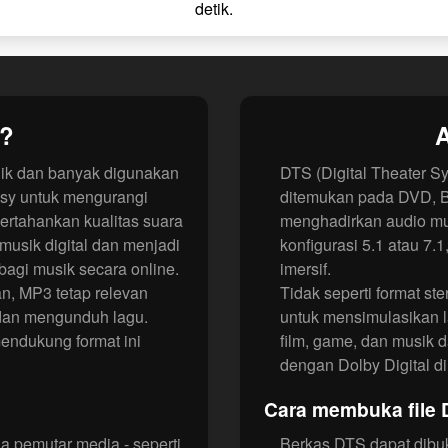
detik.
3?
A
nik dan banyak digunakan
DTS (Digital Theater S
ssy untuk mengurangi
ditemukan pada DVD, Bl
pertahankan kualitas suara
menghadirkan audio mult
 musik digital dan menjadi
konfigurasi 5.1 atau 7
bagi musik secara online.
imersif.
n, MP3 tetap relevan
Tidak seperti format st
 dan mengunduh lagu.
untuk mensimulasikan l
endukung format ini
film, game, dan musik 
dengan Dolby Digital d
Cara membuka file
 pemutar media - seperti
Berkas DTS dapat dibu