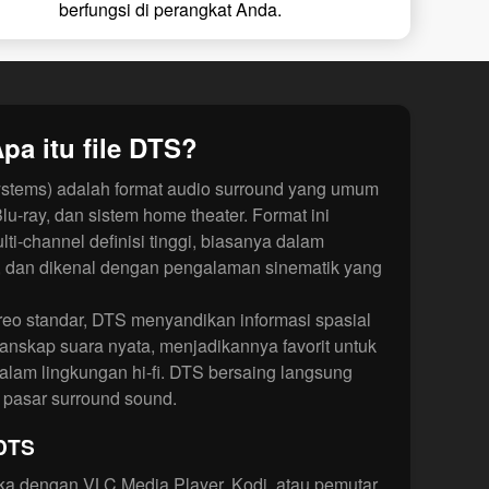
berfungsi di perangkat Anda.
pa itu file DTS?
ystems) adalah format audio surround yang umum
u-ray, dan sistem home theater. Format ini
i-channel definisi tinggi, biasanya dalam
.1, dan dikenal dengan pengalaman sinematik yang
ereo standar, DTS menyandikan informasi spasial
anskap suara nyata, menjadikannya favorit untuk
dalam lingkungan hi-fi. DTS bersaing langsung
i pasar surround sound.
 DTS
ka dengan VLC Media Player, Kodi, atau pemutar