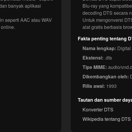
dan banyak aplikasi
Blu-ray yang kompatibe
decoding DTS secara na
ain seperti AAC atau WAV
Untuk mengonversi DT
online.
alat gratis berbasis bro
Fakta penting tentang 
Nama lengkap:
Digital
Ekstensi:
.dts
Tipe MIME:
audio/vnd.d
Dikembangkan oleh:
D
Rilis awal:
1993
Tautan dan sumber day
Konverter DTS
Wikipedia tentang DTS