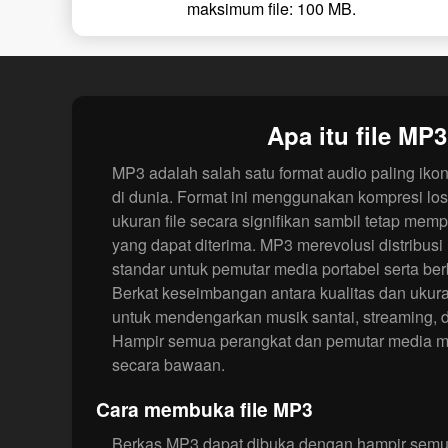
maksimum file: 100 MB.
Apa itu file MP
MP3 adalah salah satu format audio paling iko
di dunia. Format ini menggunakan kompresi lo
ukuran file secara signifikan sambil tetap mem
yang dapat diterima. MP3 merevolusi distribusi
standar untuk pemutar media portabel serta ber
Berkat keseimbangan antara kualitas dan ukura
untuk mendengarkan musik santai, streaming,
Hampir semua perangkat dan pemutar media m
secara bawaan.
Cara membuka file MP3
Berkas MP3 dapat dibuka dengan hampir semua