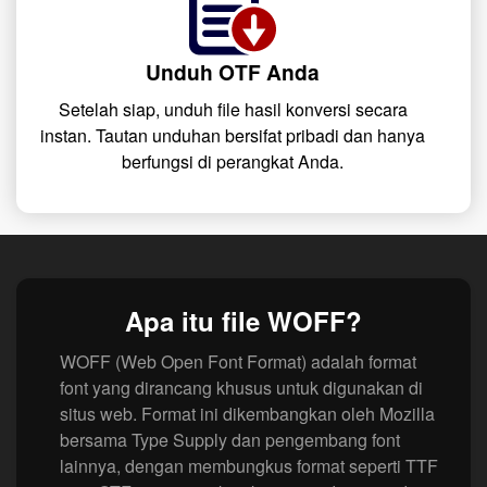
Unduh OTF Anda
Setelah siap, unduh file hasil konversi secara
instan. Tautan unduhan bersifat pribadi dan hanya
berfungsi di perangkat Anda.
Apa itu file WOFF?
WOFF (Web Open Font Format) adalah format
font yang dirancang khusus untuk digunakan di
situs web. Format ini dikembangkan oleh Mozilla
bersama Type Supply dan pengembang font
lainnya, dengan membungkus format seperti TTF