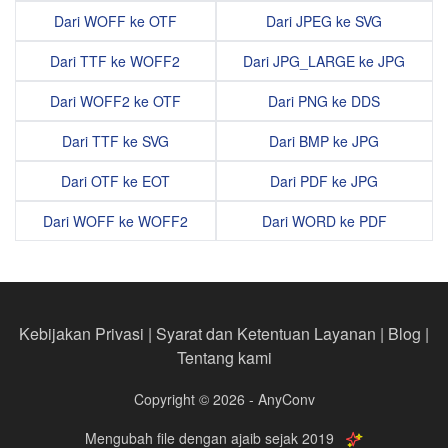
Dari WOFF ke OTF
Dari JPEG ke SVG
Dari TTF ke WOFF2
Dari JPG_LARGE ke JPG
Dari WOFF2 ke OTF
Dari PNG ke DDS
Dari TTF ke SVG
Dari BMP ke JPG
Dari OTF ke EOT
Dari PDF ke JPG
Dari WOFF ke WOFF2
Dari WORD ke PDF
Kebijakan Privasi
|
Syarat dan Ketentuan Layanan
|
Blog
|
Tentang kami
Copyright © 2026 - AnyConv
Mengubah file dengan ajaib sejak 2019