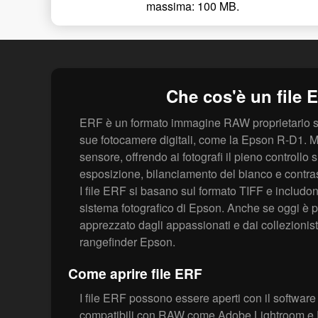
massima: 100 MB.
Che cos'è un file 
ERF è un formato immagine RAW proprietario s
sue fotocamere digitali, come la Epson R-D1. Me
sensore, offrendo ai fotografi il pieno controll
esposizione, bilanciamento del bianco e contra
I file ERF si basano sul formato TIFF e includono
sistema fotografico di Epson. Anche se oggi è po
apprezzato dagli appassionati e dai collezionist
rangefinder Epson.
Come aprire file ERF
I file ERF possono essere aperti con il softwar
compatibili con RAW come Adobe Lightroom e P