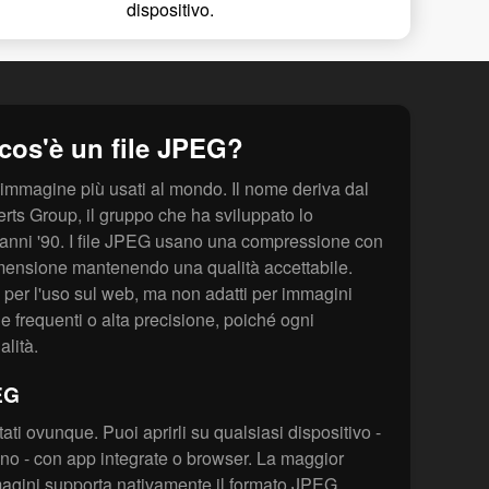
dispositivo.
cos'è un file JPEG?
immagine più usati al mondo. Il nome deriva dal
rts Group, il gruppo che ha sviluppato lo
li anni '90. I file JPEG usano una compressione con
dimensione mantenendo una qualità accettabile.
e per l'uso sul web, ma non adatti per immagini
e frequenti o alta precisione, poiché ogni
alità.
EG
ati ovunque. Puoi aprirli su qualsiasi dispositivo -
ono - con app integrate o browser. La maggior
mmagini supporta nativamente il formato JPEG.