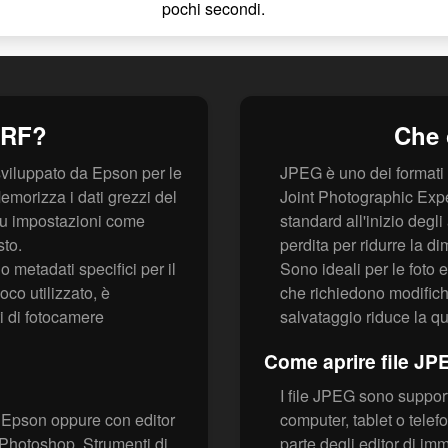
pochi secondi.
ERF?
Che 
viluppato da Epson per le
JPEG è uno dei formati 
morizza i dati grezzi del
Joint Photographic Expe
o su impostazioni come
standard all'inizio deg
sto.
perdita per ridurre la 
 metadati specifici per il
Sono ideali per le foto 
co utilizzato, è
che richiedono modifich
i di fotocamere
salvataggio riduce la qu
Come aprire file JP
I file JPEG sono support
e Epson oppure con editor
computer, tablet o telef
hotoshop. Strumenti di
parte degli editor di i