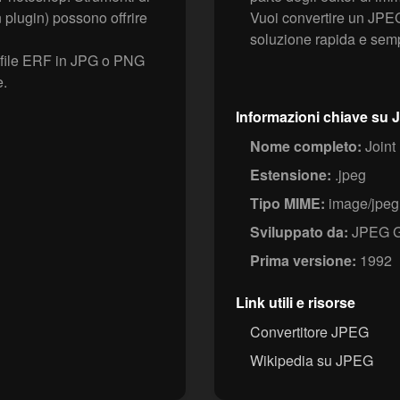
plugin) possono offrire
Vuoi convertire un JPEG
soluzione rapida e semp
 i file ERF in JPG o PNG
e.
Informazioni chiave su
Nome completo:
Joint
Estensione:
.jpeg
Tipo MIME:
image/jpeg
Sviluppato da:
JPEG G
Prima versione:
1992
Link utili e risorse
Convertitore JPEG
Wikipedia su JPEG