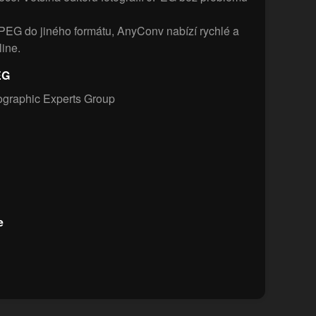
PEG do jiného formátu, AnyConv nabízí rychlé a
ine.
EG
ographic Experts Group
e