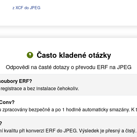
z XCF do JPEG
Často kladené otázky
Odpovědi na časté dotazy o převodu ERF na JPEG
 soubory ERF?
gistrace a bez instalace čehokoliv.
yConv?
zpracovány bezpečně a po 1 hodině automaticky smazány. K t
?
valitu při konverzi ERF do JPEG. Výsledek je přesný a čistý.