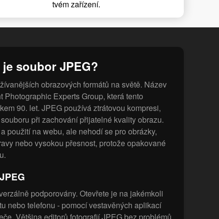
tvém zařízení.
 je soubor JPEG?
žívanějších obrazových formátů na světě. Název
t Photographic Experts Group, která tento
tkem 90. let. JPEG používá ztrátovou kompresi,
souboru při zachování přijatelné kvality obrazu.
e a použití na webu, ale nehodí se pro obrázky,
úpravy nebo vysokou přesnost, protože opakované
u.
y JPEG
erzálně podporovány. Otevřete je na jakémkoli
letu nebo telefonu - pomocí vestavěných aplikací
če. Většina editorů fotografií JPEG bez problémů