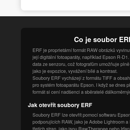
Co je soubor ER
ERF je proprietární formát RAW obrázků vyvinu
její digitální fotoaparáty, například Epson R-D
data ze senzoru, což fotografům umožňuje plně
jako je expozice, vyvážení bílé a kontrast.
Soubory ERF vycházejí z formátu TIFF a obsahu
pro systém fotoaparátu Epson. I když se dnes pří
formát si cení nadšenci a sběratelé dálkoměrný
Jak otevřít soubory ERF
Soubory ERF lze otevřít pomocí softwaru Epson
podporujících RAW, jako je Adobe Lightroom a
třetích stran, jako jsou RawTherapee nebo Irfa