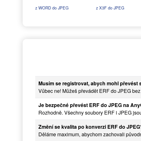
z WORD do JPEG
z X3F do JPEG
Musím se registrovat, abych mohl převést
Vůbec ne! Můžeš převádět ERF do JPEG bez re
Je bezpečné převést ERF do JPEG na An
Rozhodně. Všechny soubory ERF i JPEG jsou 
Změní se kvalita po konverzi ERF do JPEG
Děláme maximum, abychom zachovali původní k