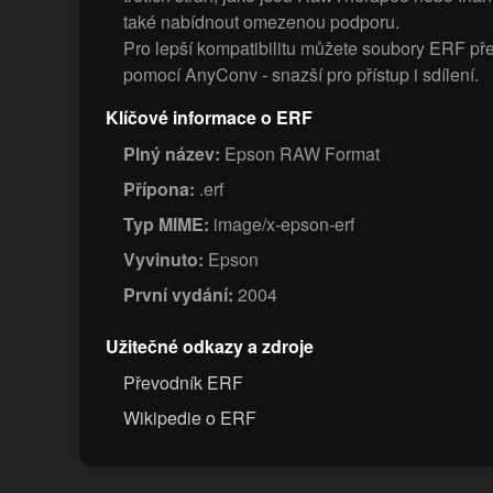
také nabídnout omezenou podporu.
Pro lepší kompatibilitu můžete soubory ERF p
pomocí AnyConv - snazší pro přístup i sdílení.
Klíčové informace o ERF
Plný název:
Epson RAW Format
Přípona:
.erf
Typ MIME:
image/x-epson-erf
Vyvinuto:
Epson
První vydání:
2004
Užitečné odkazy a zdroje
Převodník ERF
Wikipedie o ERF