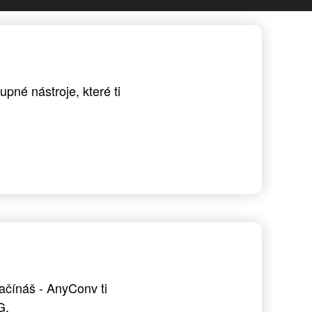
pné nástroje, které ti
ačínáš - AnyConv ti
G.