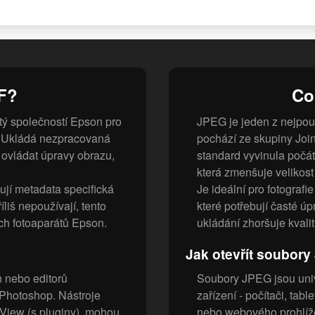
F?
Co
tý společností Epson pro
JPEG je jeden z nejpou
1. Ukládá nezpracovaná
pochází ze skupiny Join
 ovládat úpravy obrazu,
standard vyvinula počá
která zmenšuje velikost 
jí metadata specifická
Je ideální pro fotografi
liš nepoužívají, tento
které potřebují časté 
ch fotoaparátů Epson.
ukládání zhoršuje kvalit
Jak otevřít soubor
 nebo editorů
Soubory JPEG jsou univ
 Photoshop. Nástroje
zařízení - počítači, tab
nView (s pluginy), mohou
nebo webového prohlíže