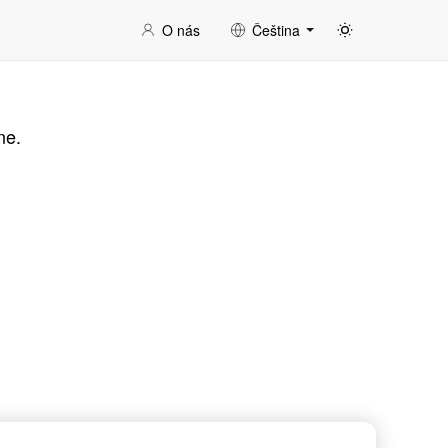
O nás
Čeština
ne.