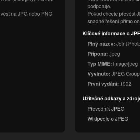
podporuje.
řevést na JPG nebo PNG
Pokud chcete převést J
snadné řešení přímo onl
Klíčové informace o JP
Plný název:
Joint Phot
Přípona:
.jpeg
Typ MIME:
image/jpeg
Vyvinuto:
JPEG Group
První vydání:
1992
Užitečné odkazy a zdroj
Převodník JPEG
Wikipedie o JPEG