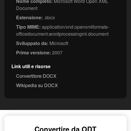
Nome completo:
Microsoft Word Open XML
Document
Estensione:
.docx
Tipo MIME:
application/vnd.openxmlformats-
officedocument.wordprocessingml.document
Sviluppato da:
Microsoft
Prima versione:
2007
Link utili e risorse
Convertitore DOCX
Wikipedia su DOCX
Convertire da ODT