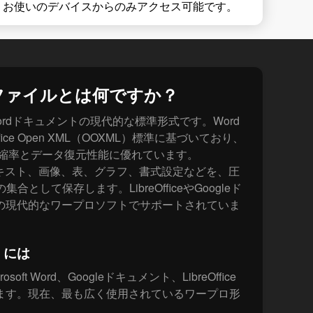
、お使いのデバイスからのみアクセス可能です。
Xファイルとは何ですか？
ft Wordドキュメントの現代的な標準形式です。Word
fice Open XML（OOXML）標準に基づいており、
圧縮率とデータ復元性能に優れています。
テキスト、画像、表、グラフ、書式設定などを、圧
合として保存します。LibreOfficeやGoogleド
の現代的なワープロソフトでサポートされていま
くには
oft Word、Googleドキュメント、LibreOffice
ます。現在、最も広く使用されているワープロ形