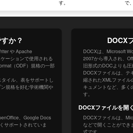
す。
で
ですか？
DOC
iter や Apache
DOCXは、Microso
スアプリケーションで使用される
2007から導入され、Of
ormat（ODF）規格の一部
旧形式のDOCよりも
DOCXファイルは、
スタイル、表をサポートし
縮されたXMLファイルの集
プン規格を好む学術機関や
キュメントなど、多く
す。
DOCXファイルを開
enOffice、Google Docs
DOCXファイルは、Micros
でも広くサポートされていま
などで開くことができ
式です。