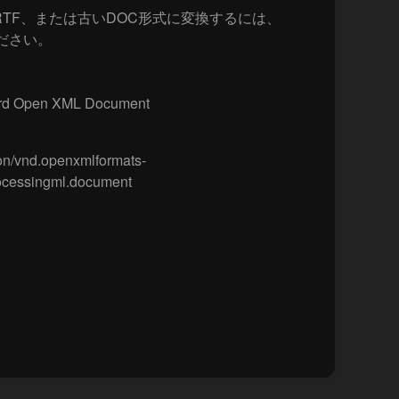
、RTF、または古いDOC形式に変換するには、
ください。
ord Open XML Document
on/vnd.openxmlformats-
ocessingml.document