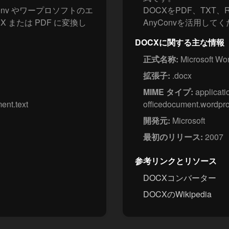
nv やワープロソフトのエ
DOCXをPDF、TXT
X または PDF に変換し
AnyConvを活用して
DOCXに関する主な情報
正式名称:
Microsoft W
拡張子:
.docx
MIME タイプ:
applicati
ent.text
officedocument.wordpr
開発元:
Microsoft
最初のリリース:
2007
参考リンクとリソース
DOCXコンバーター
DOCXのWikipedia