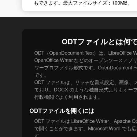
もできます。最大ファイルサイズ：100MB。
ODTファイルとは何
ODT（OpenDocument Text）は、LibreOffice Wr
OpenOffice Writer などのオープンソー
ワープロファイル形式です。OpenDocument F
です。
ODT ファイルは、リッチな書式設定、画像、
ており、DOCX のような独自形式よりもオー
行政機関でよく利用されます。
ODTファイルを開くには
ODT ファイルは LibreOffice Writer、Apache Op
で開くことができます。Microsoft Word 
す。