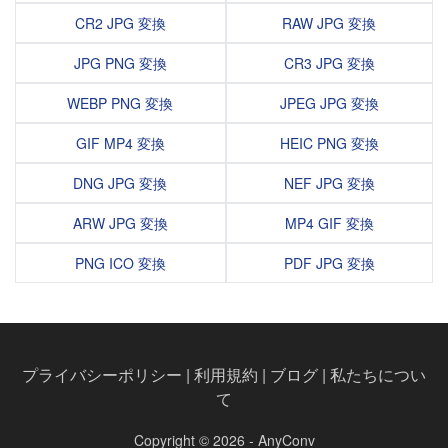
CR2 JPG 変換
RAW JPG 変換
JPG PNG 変換
CR3 JPG 変換
WEBP PNG 変換
JPEG JPG 変換
GIF MP4 変換
HEIC PNG 変換
DNG JPG 変換
NEF JPG 変換
ARW JPG 変換
MP4 GIF 変換
PNG ICO 変換
PDF JPG 変換
プライバシーポリシー
|
利用規約
|
ブログ
|
私たちについ
て
Copyright © 2026 - AnyConv