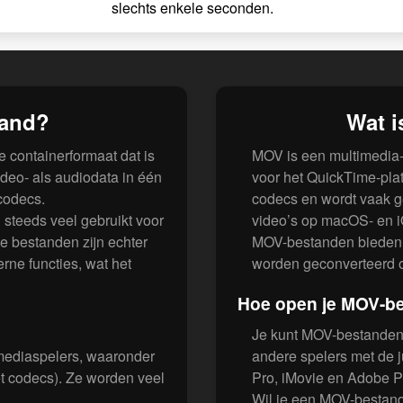
slechts enkele seconden.
tand?
Wat 
e containerformaat dat is
MOV is een multimedia-
ideo- als audiodata in één
voor het QuickTime-pla
codecs.
codecs en wordt vaak g
 steeds veel gebruikt voor
video’s op macOS- en 
e bestanden zijn echter
MOV-bestanden bieden ho
ne functies, wat het
worden geconverteerd o
Hoe open je MOV-b
Je kunt MOV-bestanden 
 mediaspelers, waaronder
andere spelers met de j
 codecs). Ze worden veel
Pro, iMovie en Adobe P
Wil je een MOV-bestand