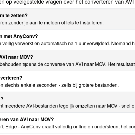
n op veelgestelde vragen over het converteren van AV
m te zetten?
n zonder je aan te melden of iets te installeren.
ren met AnyConv?
veilig verwerkt en automatisch na 1 uur verwijderd. Niemand he
n AVI naar MOV?
 behouden tijdens de conversie van AVI naar MOV. Het resultaat
nverteren?
slechts enkele seconden - zelfs bij grotere bestanden.
n?
nt meerdere AVI-bestanden tegelijk omzetten naar MOV - snel 
eren van AVI naar MOV?
i, Edge - AnyConv draait volledig online en ondersteunt het co