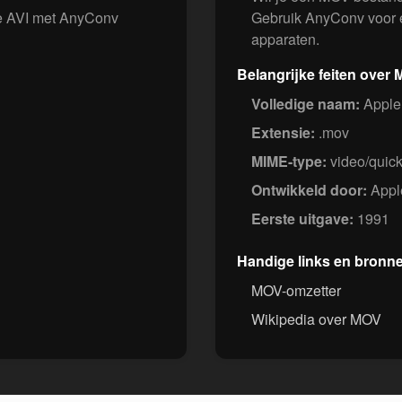
 je AVI met AnyConv
Gebruik AnyConv voor e
apparaten.
Belangrijke feiten over
Volledige naam:
Apple
Extensie:
.mov
MIME-type:
video/quic
Ontwikkeld door:
Apple
Eerste uitgave:
1991
Handige links en bronn
MOV-omzetter
Wikipedia over MOV