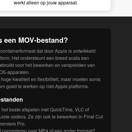
werkt alleen op jouw apparaat.
is een MOV-bestand?
containerformaat dat door Apple is ontwikkeld
tform. Het ondersteunt een breed scala aan
ebruikt voor het bewerken en verspreiden van
iOS-apparaten.
ge kwaliteit en flexibiliteit, maar moeten soms
m goed te werken op niet-Apple platforms.
estanden
het beste afspelen met QuickTime, VLC of
uiste codecs. Ze zijn ook te bewerken in Final Cut
remiere Pro.
 converteren naar MP4 of een ander formaat?