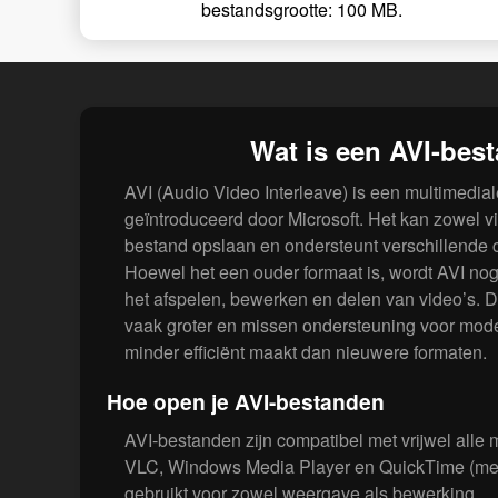
bestandsgrootte: 100 MB.
Wat is een AVI-bes
AVI (Audio Video Interleave) is een multimedial
geïntroduceerd door Microsoft. Het kan zowel v
bestand opslaan en ondersteunt verschillende 
Hoewel het een ouder formaat is, wordt AVI nog
het afspelen, bewerken en delen van video’s. D
vaak groter en missen ondersteuning voor moder
minder efficiënt maakt dan nieuwere formaten.
Hoe open je AVI-bestanden
AVI-bestanden zijn compatibel met vrijwel alle
VLC, Windows Media Player en QuickTime (met
gebruikt voor zowel weergave als bewerking.