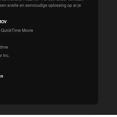
en snelle en eenvoudige oplossing op al je
 MOV
 QuickTime Movie
ktime
 Inc.
en