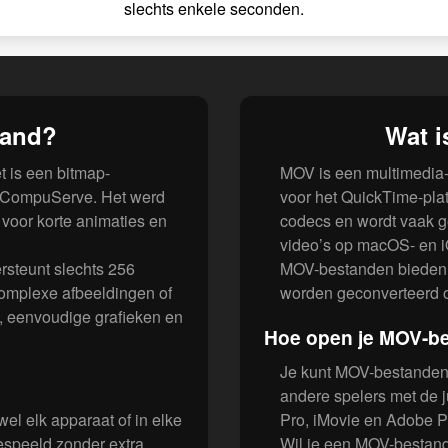
slechts enkele seconden.
tand?
Wat 
t is een bitmap-
MOV is een multimedia-
r CompuServe. Het werd
voor het QuickTime-pla
voor korte animaties en
codecs en wordt vaak g
video’s op macOS- en 
rsteunt slechts 256
MOV-bestanden bieden ho
complexe afbeeldingen of
worden geconverteerd o
s, eenvoudige grafieken en
Hoe open je MOV-b
Je kunt MOV-bestanden 
andere spelers met de j
l elk apparaat of in elke
Pro, iMovie en Adobe P
espeeld zonder extra
Wil je een MOV-bestand