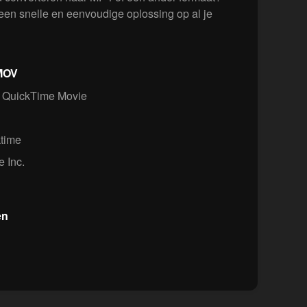
en snelle en eenvoudige oplossing op al je
 MOV
 QuickTime Movie
ktime
 Inc.
en