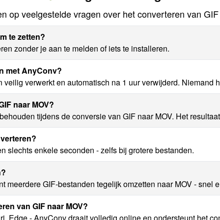
n op veelgestelde vragen over het converteren van GI
m te zetten?
n zonder je aan te melden of iets te installeren.
ren met AnyConv?
veilig verwerkt en automatisch na 1 uur verwijderd. Niemand he
n GIF naar MOV?
 behouden tijdens de conversie van GIF naar MOV. Het resultaat
nverteren?
slechts enkele seconden - zelfs bij grotere bestanden.
n?
nt meerdere GIF-bestanden tegelijk omzetten naar MOV - snel 
eren van GIF naar MOV?
i, Edge - AnyConv draait volledig online en ondersteunt het co