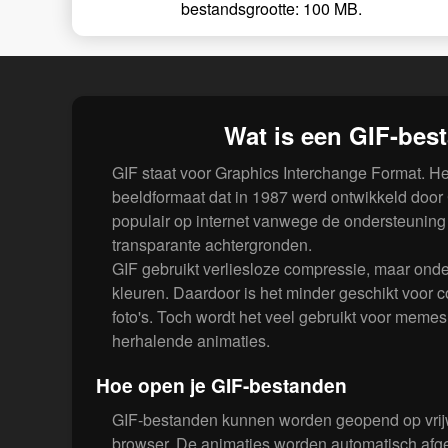
bestandsgrootte: 100 MB.
Wat is een GIF-bes
GIF staat voor Graphics Interchange Format. He
beeldformaat dat in 1987 werd ontwikkeld doo
populair op internet vanwege de ondersteuning 
transparante achtergronden.
GIF gebruikt verliesloze compressie, maar onde
kleuren. Daardoor is het minder geschikt voor 
foto's. Toch wordt het veel gebruikt voor meme
herhalende animaties.
Hoe open je GIF-bestanden
GIF-bestanden kunnen worden geopend op vrijwe
browser. De animaties worden automatisch afg