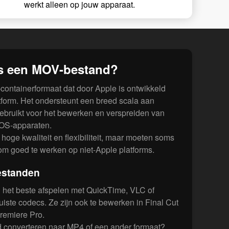
werkt alleen op jouw apparaat.
is een MOV-bestand?
containerformaat dat door Apple is ontwikkeld
tform. Het ondersteunt een breed scala aan
ebruikt voor het bewerken en verspreiden van
iOS-apparaten.
ge kwaliteit en flexibiliteit, maar moeten soms
m goed te werken op niet-Apple platforms.
estanden
het beste afspelen met QuickTime, VLC of
uiste codecs. Ze zijn ook te bewerken in Final Cut
remiere Pro.
 converteren naar MP4 of een ander formaat?