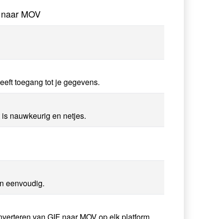
F naar MOV
eft toegang tot je gegevens.
 is nauwkeurig en netjes.
en eenvoudig.
nverteren van GIF naar MOV op elk platform.