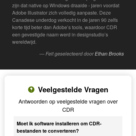
zijn dat native op Windows draaide - jaren voordat
Adobe Illustrator zich volledig aanpaste. Deze
Canadese underdog verkocht in de jaren 90 zelfs
korte tijd beter dan Adobe’s tools, waardoor CDR
een gevestigde naam werd in designstudio’s
wereldwijd.
— Feit geselecteerd door
Ethan Brooks
Veelgestelde Vragen
Antwoorden op veelgestelde vragen over
CDR
Moet ik software installeren om CDR-
bestanden te converteren?