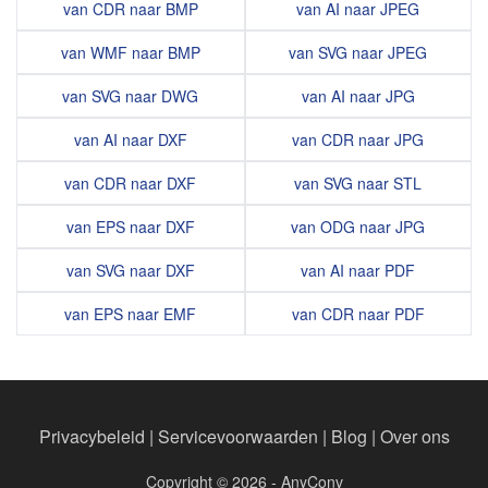
van CDR naar BMP
van AI naar JPEG
van WMF naar BMP
van SVG naar JPEG
van SVG naar DWG
van AI naar JPG
van AI naar DXF
van CDR naar JPG
van CDR naar DXF
van SVG naar STL
van EPS naar DXF
van ODG naar JPG
van SVG naar DXF
van AI naar PDF
van EPS naar EMF
van CDR naar PDF
Privacybeleid
|
Servicevoorwaarden
|
Blog
|
Over ons
Copyright © 2026 - AnyConv