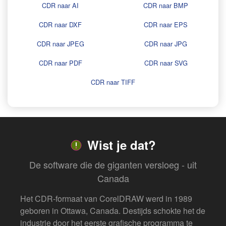
CDR naar AI
CDR naar BMP
CDR naar DXF
CDR naar EPS
CDR naar JPEG
CDR naar JPG
CDR naar PDF
CDR naar SVG
CDR naar TIFF
Wist je dat?
De software die de giganten versloeg - uit
Canada
Het CDR-formaat van CorelDRAW werd in 1989
geboren in Ottawa, Canada. Destijds schokte het de
industrie door het eerste grafische programma te