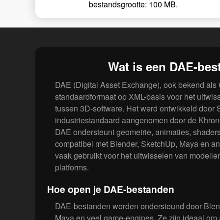
bestandsgrootte: 100 MB.
Wat is een DAE-bes
DAE (Digital Asset Exchange), ook bekend al
standaardformaat op XML-basis voor het uitwiss
tussen 3D-software. Het werd ontwikkeld door S
industriestandaard aangenomen door de Khron
DAE ondersteunt geometrie, animaties, shaders 
compatibel met Blender, SketchUp, Maya en an
vaak gebruikt voor het uitwisselen van modelle
platforms.
Hoe open je DAE-bestanden
DAE-bestanden worden ondersteund door Blen
Maya en veel game-engines. Ze zijn ideaal om 