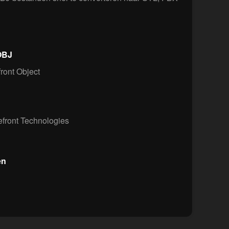
 OBJ
ont Object
front Technologies
en