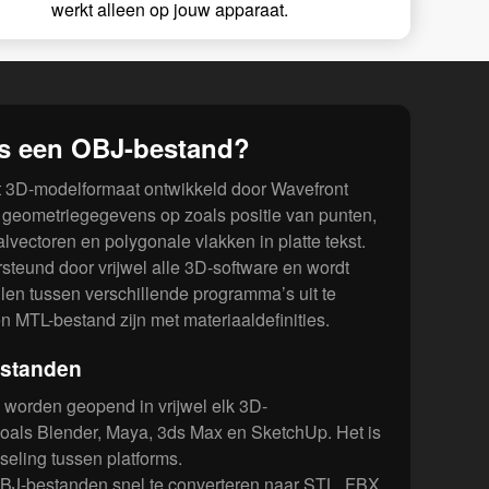
werkt alleen op jouw apparaat.
is een OBJ-bestand?
t 3D-modelformaat ontwikkeld door Wavefront
t geometriegegevens op zoals positie van punten,
vectoren en polygonale vlakken in platte tekst.
steund door vrijwel alle 3D-software en wordt
len tussen verschillende programma’s uit te
n MTL-bestand zijn met materiaaldefinities.
estanden
worden geopend in vrijwel elk 3D-
als Blender, Maya, 3ds Max en SketchUp. Het is
seling tussen platforms.
J-bestanden snel te converteren naar STL, FBX