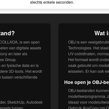
slechts enkele seconden.
tand?
Wat 
s COLLADA, is een open
OBJ is een veelgebruik
elen van digitale assets
Technologies. Het slaa
ony en later als
UV-coördinaten, normaal
os Group.
Het formaat wordt onder
en fysische data en is
vaak gebruikt om model
dere 3D-tools. Het wordt
wisselen. Er kan ook ee
n tussen verschillende
Hoe open je OBJ-b
OBJ-bestanden kunnen 
modelleerprogramma, zo
der, SketchUp, Autodesk
ideaal voor modeluitwis
assets tussen
Gebruik AnyConv om OB