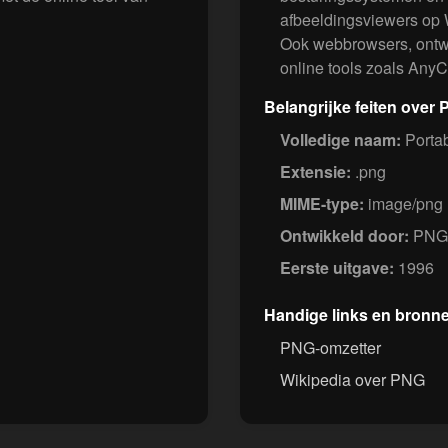
afbeeldingsviewers op
Ook webbrowsers, ont
online tools zoals An
Belangrijke feiten over
Volledige naam:
Portab
Extensie:
.png
MIME-type:
image/png
Ontwikkeld door:
PNG 
Eerste uitgave:
1996
Handige links en bronn
PNG-omzetter
Wikipedia over PNG