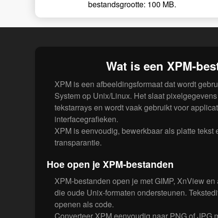
bestandsgrootte: 100 MB.
Wat is een XPM-bes
XPM is een afbeeldingsformaat dat wordt gebru
System op Unix/Linux. Het slaat pixelgegevens
tekstarrays en wordt vaak gebruikt voor applic
interfacegrafieken.
XPM is eenvoudig, bewerkbaar als platte tekst 
transparantie.
Hoe open je XPM-bestanden
XPM-bestanden open je met GIMP, XnView en a
die oude Unix-formaten ondersteunen. Tekstedi
openen als code.
Converteer XPM eenvoudig naar PNG of JPG me