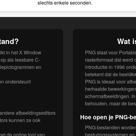
slechts enkele seconden.
tand?
Wat 
ikt in het X Window
PNG staat voor Portable
 op als leesbare C-
rasterformaat dat werd o
atiepictogrammen en
introductie in 1996 ond
betekent dat de beeldkwa
en ondersteunt
PNG is ideaal voor afbe
herhaalde bewerkingen 
schermafbeeldingen. In t
behouden, maar de best
ndere afbeeldingseditors
Hoe open je PNG-b
tors kunnen ze ook
PNG-bestanden worden o
t de online tool van
besturingssystemen en 