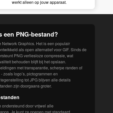
werkt alleen op jouw apparaat.
is een PNG-bestand?
 Network Graphics. Het is een populair
ntwikkeld als open alternatief voor GIF. Sinds de
ersteunt PNG verliesloze compressie, wat
liteit behouden blijft bij het opslaan.
eldingen met transparantie, scherpe randen of
- zoals logo’s, pictogrammen en
egenstelling tot JPG blijven alle details
anden zijn doorgaans groter.
estanden
ndersteund door vrijwel alle
apps. Je kunt ze openen met standaard