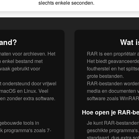
slechts enkele seconden.
tand?
Wat 
maten voor archieven. Het
RAR is een propriëtair
n enkel bestand met
Het biedt geavanceerde
vaak gebruikt voor
foutherstel en het spli
grote bestanden.
t ondersteund door vrijwel
RAR-bestanden worden v
 macOS en Linux. Veel
media en documenten via
n zonder extra software.
software zoals WinRAR 
Hoe open je RAR-b
gebouwde tools in
Je kunt RAR-bestanden
ok programma's zoals 7-
geschikte programma's
standaard, dus extra sof