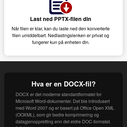
Last ned PPTX-filen din
Når filen er klar, kan du laste ned den konverterte
filen umiddelbart. Nedlastingslenken er privat og
fungerer kun på enheten din.
Hva er en DOCX-fil?
DOCX er det moderne standardformatet for
Microsoft Word-dokumenter. Det ble introdusert
med Word 2007 og er basert på Office Open XML
(OOXML), som gir bedre komprimering og
datagjenoppretting enn det eldre DOC-formatet.