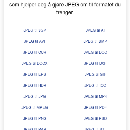
som hjelper deg å gjøre JPEG om til formatet du
trenger.
JPEG til 3GP
JPEG til AI
JPEG til AVI
JPEG til BMP
JPEG til CUR
JPEG til DOC
JPEG til DOCX
JPEG til DXF
JPEG til EPS
JPEG til GIF
JPEG til HDR
JPEG til ICO
JPEG til JPG
JPEG til MP4
JPEG til MPEG
JPEG til PDF
JPEG til PNG
JPEG til PSD
JPEG til RAR
JPEG til STL