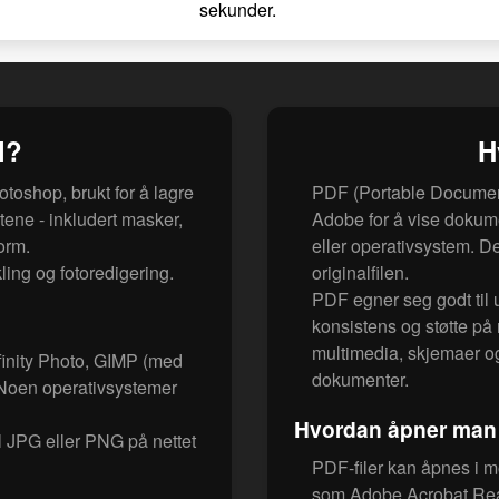
sekunder.
l?
H
otoshop, brukt for å lagre
PDF (Portable Document 
ene - inkludert masker,
Adobe for å vise dokum
form.
eller operativsystem. Det
ing og fotoredigering.
originalfilen.
PDF egner seg godt til u
konsistens og støtte på 
multimedia, skjemaer og
inity Photo, GIMP (med
dokumenter.
. Noen operativsystemer
Hvordan åpner man 
l JPG eller PNG på nettet
PDF-filer kan åpnes i 
som Adobe Acrobat Rea