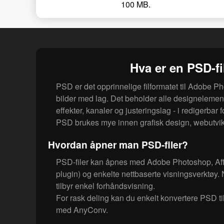
100 MB.
Hva er en PSD-fi
PSD er det opprinnelige filformatet til Adobe Ph
bilder med lag. Det beholder alle designelement
effekter, kanaler og justeringslag - i redigerbar 
PSD brukes mye innen grafisk design, webutvikl
Hvordan åpner man PSD-filer?
PSD-filer kan åpnes med Adobe Photoshop, Aff
plugin) og enkelte nettbaserte visningsverktøy
tilbyr enkel forhåndsvisning.
For rask deling kan du enkelt konvertere PSD ti
med AnyConv.