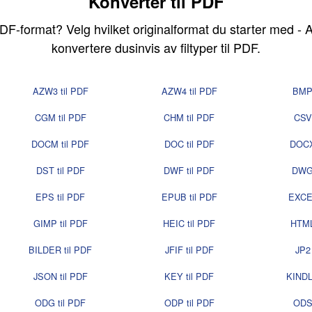
Konverter til PDF
i PDF-format? Velg hvilket originalformat du starter med -
konvertere dusinvis av filtyper til PDF.
AZW3 til PDF
AZW4 til PDF
BMP 
CGM til PDF
CHM til PDF
CSV 
DOCM til PDF
DOC til PDF
DOCX
DST til PDF
DWF til PDF
DWG 
EPS til PDF
EPUB til PDF
EXCEL
GIMP til PDF
HEIC til PDF
HTML
BILDER til PDF
JFIF til PDF
JP2 
JSON til PDF
KEY til PDF
KINDL
ODG til PDF
ODP til PDF
ODS 