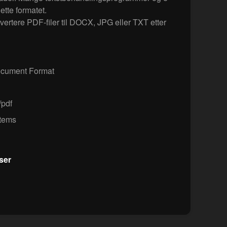
ette formatet.
ertere PDF-filer til DOCX, JPG eller TXT etter
ocument Format
/pdf
tems
ser