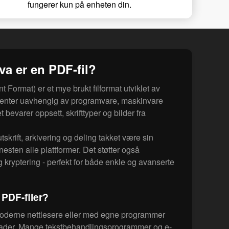
fungerer kun på enheten din.
va er en PDF-fil?
Format) er et mye brukt filformat utviklet av
enter uavhengig av programvare, maskinvare
 bevarer oppsett, skrifttyper og bilder fra
tskrift, arkivering og deling takket være sin
nesten alle plattformer. Det støtter også
 kryptering - perfekt for både enkle og avanserte
PDF-filer?
moderne nettlesere eller med egne programmer
der. Mange tekstbehandlingsprogrammer og e-