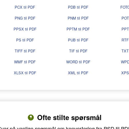
PCX til PDF
PDB til PDF
FOTO
PNG til PDF
PNM til PDF
POT 
PPSX til PDF
PPTM til PDF
PPT 
PS til PDF
PUB til PDF
RTF 
TIFF til PDF
TIF til PDF
TXT 
WMF til PDF
WORD til PDF
WPD 
XLSX til PDF
XML til PDF
XPS 
Ofte stilte spørsmål
Svar på vanlige spørsmål om konvertering fra PSD til PD