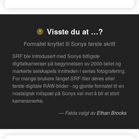
Visste du at …?
Formatet knyttet til Sonys første skritt
SRF ble introdusert med Sonys tidligste
digitalkameraer på begynnelsen av 2000-tallet og
markerte selskapets inntreden i seriøs fotografering.
For mange brukere fanget SRF-filer deres aller
første digitale RAW-bilder - og gjorde formatet til en
nostalgisk milepæl på Sonys vei mot å bli et stort
kameramerke.
— Fakta valgt av
Ethan Brooks