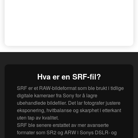
Hva er en SRF-fil?
SRF er et RAW-bildeformat som ble brukt i tidlige
digitale kameraer fra Sony for å lagre
ubehandlede bildefiler. Det lar fotografer justere
eksponering, hvitbalanse og skarphet i etterkant
uten tap av kvalitet.
SRF ble senere erstattet av mer avanserte
formater som SR2 og ARW i Sonys DSLR- og