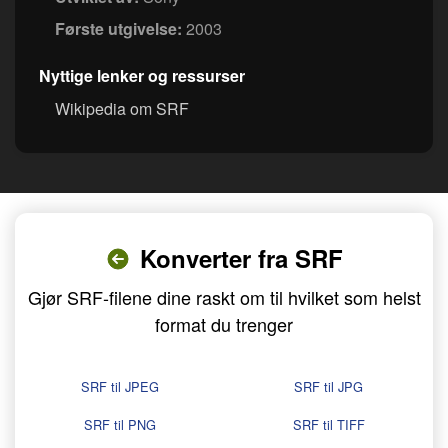
Første utgivelse:
2003
Nyttige lenker og ressurser
Wikipedia om SRF
Konverter fra SRF
Gjør SRF-filene dine raskt om til hvilket som helst
format du trenger
SRF til JPEG
SRF til JPG
SRF til PNG
SRF til TIFF