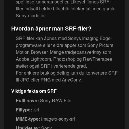
speilløse kameramodeller. Likevel finnes SRF-
filer fortsatt i eldre bildebiblioteker tatt med gamle
Sony-modeller.
Hvordan åpner man SRF-filer?
SRF-filer kan åpnes med Sonys Imaging Edge-
programvare eller eldre apper som Sony Picture
Motion Browser. Mange tredjepartsverktøy som
Adobe Lightroom, Photoshop og RawTherapee
støtter også SRF i varierende grad.
For enklere bruk og deling kan du konvertere SRF
til JPG eller PNG med AnyConv.
Viktige fakta om SRF
Fullt navn:
Sony RAW File
Filtype:
.srf
MIME-type:
image/x-sony-srf
Utviklet av:
Sony