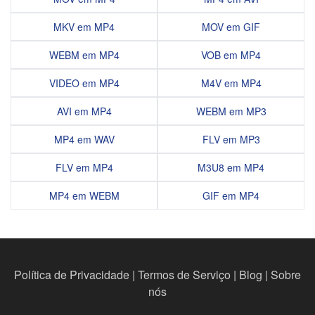
MKV em MP4
MOV em GIF
WEBM em MP4
VOB em MP4
VIDEO em MP4
M4V em MP4
AVI em MP4
WEBM em MP3
MP4 em WAV
FLV em MP3
FLV em MP4
M3U8 em MP4
MP4 em WEBM
GIF em MP4
Política de Privacidade
|
Termos de Serviço
|
Blog
|
Sobre
nós