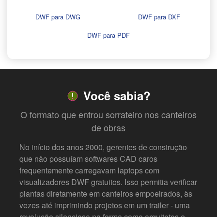
DWF para DWG
DWF para DXF
DWF para PDF
Você sabia?
O formato que entrou sorrateiro nos canteiros
de obras
No início dos anos 2000, gerentes de construção
que não possuíam softwares CAD caros
frequentemente carregavam laptops com
visualizadores DWF gratuitos. Isso permitia verificar
plantas diretamente em canteiros empoeirados, às
vezes até imprimindo projetos em um trailer - uma
revolução silenciosa na forma como arquitetos e