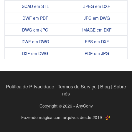
SCAD em STL
JPEG em DXF
DWF em PDF
JPG em DWG
DWG em JPG
IMAGE em DXF
DWF em DWG
EPS em DXF
DXF em DWG
PDF em JPG
Política de Privacidade
|
Termos de Serviço
|
Blog
|
Sobre
nós
Copyright © 2026 - AnyConv
Fazendo mágica com arquivos desde 2019