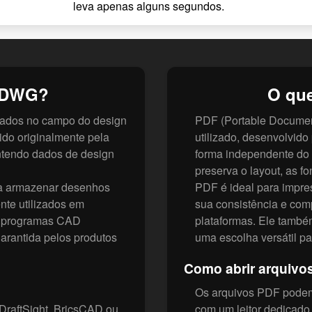
leva apenas alguns segundos.
o DWG?
O qu
zados no campo do design
PDF (Portable Documen
ido originalmente pela
utilizado, desenvolvid
ntendo dados de design
forma independente do 
preserva o layout, as fo
ra armazenar desenhos
PDF é ideal para impre
te utilizados em
sua consistência e com
os programas CAD
plataformas. Ele também 
arantida pelos produtos
uma escolha versátil p
Como abrir arquivo
Os arquivos PDF podem
raftSight, BricsCAD ou
com um leitor dedicado