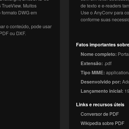
 TrueView. Muitos
de texto e e-readers t
 o formato DWG em
Use o AnyConv para co
conforme suas necessi
har o conteúdo, pode usar
 PDF ou DXF.
Fatos importantes sobr
Nome completo:
Porta
Extensão:
.pdf
Tipo MIME:
application
Desenvolvido por:
Ado
Lançamento inicial:
19
Links e recursos úteis
Conversor de PDF
Wikipedia sobre PDF