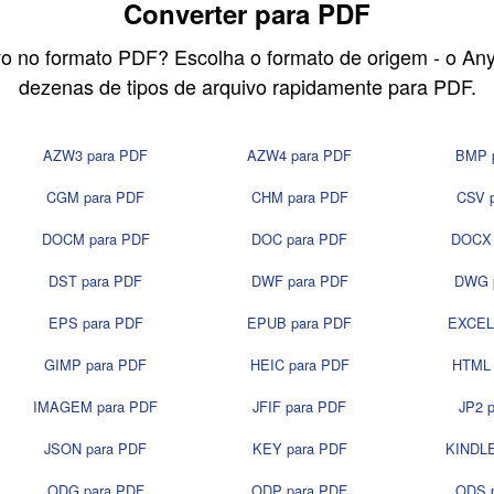
Converter para PDF
vo no formato PDF? Escolha o formato de origem - o An
dezenas de tipos de arquivo rapidamente para PDF.
AZW3 para PDF
AZW4 para PDF
BMP 
CGM para PDF
CHM para PDF
CSV 
DOCM para PDF
DOC para PDF
DOCX 
DST para PDF
DWF para PDF
DWG 
EPS para PDF
EPUB para PDF
EXCEL
GIMP para PDF
HEIC para PDF
HTML 
IMAGEM para PDF
JFIF para PDF
JP2 
JSON para PDF
KEY para PDF
KINDLE
ODG para PDF
ODP para PDF
ODS 