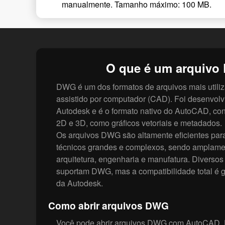
manualmente. Tamanho máximo: 100 MB.
O que é um arquiv
DWG é um dos formatos de arquivos mais utili
assistido por computador (CAD). Foi desenvolv
Autodesk e é o formato nativo do AutoCAD, co
2D e 3D, como gráficos vetoriais e metadados.
Os arquivos DWG são altamente eficientes pa
técnicos grandes e complexos, sendo amplamen
arquitetura, engenharia e manufatura. Divers
suportam DWG, mas a compatibilidade total é g
da Autodesk.
Como abrir arquivos DWG
Você pode abrir arquivos DWG com AutoCAD, D