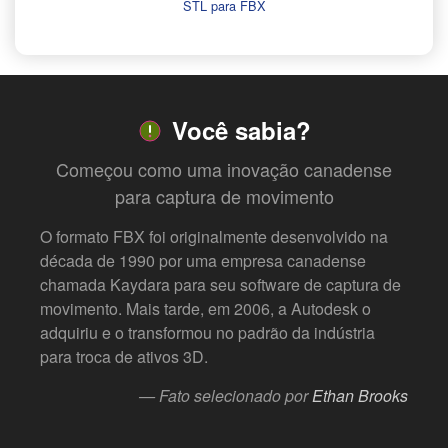
STL para FBX
Você sabia?
Começou como uma inovação canadense
para captura de movimento
O formato FBX foi originalmente desenvolvido na
década de 1990 por uma empresa canadense
chamada Kaydara para seu software de captura de
movimento. Mais tarde, em 2006, a Autodesk o
adquiriu e o transformou no padrão da indústria
para troca de ativos 3D.
— Fato selecionado por
Ethan Brooks