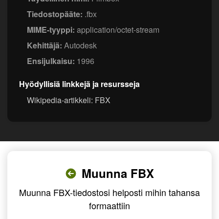
Tiedostopääte:
.fbx
MIME-tyyppi:
application/octet-stream
Kehittäjä:
Autodesk
Ensijulkaisu:
1996
Hyödyllisiä linkkejä ja resursseja
Wikipedia-artikkeli: FBX
Muunna FBX
Muunna FBX-tiedostosi helposti mihin tahansa
formaattiin