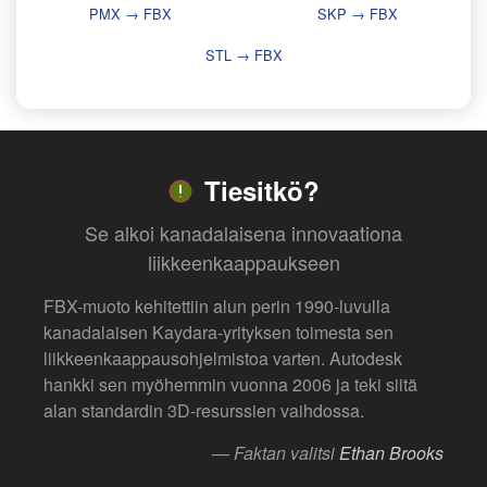
PMX → FBX
SKP → FBX
STL → FBX
Tiesitkö?
Se alkoi kanadalaisena innovaationa
liikkeenkaappaukseen
FBX-muoto kehitettiin alun perin 1990-luvulla
kanadalaisen Kaydara-yrityksen toimesta sen
liikkeenkaappausohjelmistoa varten. Autodesk
hankki sen myöhemmin vuonna 2006 ja teki siitä
alan standardin 3D-resurssien vaihdossa.
— Faktan valitsi
Ethan Brooks