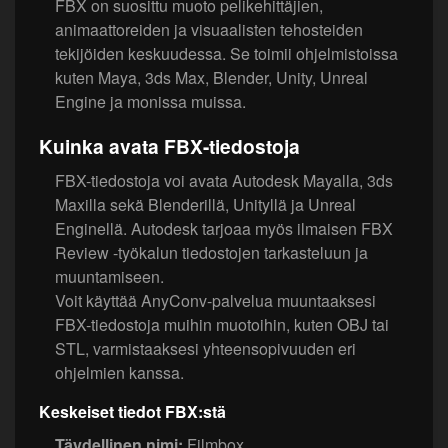
FBX on suosittu muoto pelikehittäjien,
animaattoreiden ja visuaalisten tehosteiden
tekijöiden keskuudessa. Se toimii ohjelmistoissa
kuten Maya, 3ds Max, Blender, Unity, Unreal
Engine ja monissa muissa.
Kuinka avata FBX-tiedostoja
FBX-tiedostoja voi avata Autodesk Mayalla, 3ds
Maxilla sekä Blenderillä, Unityllä ja Unreal
Enginellä. Autodesk tarjoaa myös ilmaisen FBX
Review -työkalun tiedostojen tarkasteluun ja
muuntamiseen.
Voit käyttää AnyConv-palvelua muuntaaksesi
FBX-tiedostoja muihin muotoihin, kuten OBJ tai
STL, varmistaaksesi yhteensopivuuden eri
ohjelmien kanssa.
Keskeiset tiedot FBX:stä
Täydellinen nimi:
Filmbox