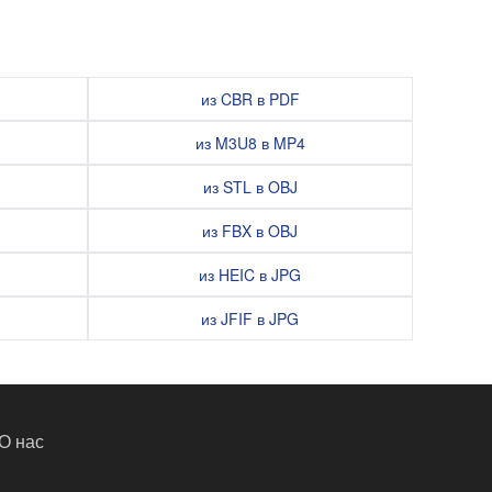
из CBR в PDF
из M3U8 в MP4
из STL в OBJ
из FBX в OBJ
из HEIC в JPG
из JFIF в JPG
О нас