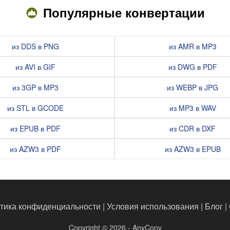
Популярные конвертации
из DDS в PNG
из AMR в MP3
из AVI в GIF
из DWG в PDF
из 3GP в MP3
из WEBP в JPG
из STL в GCODE
из MP3 в WAV
из EPUB в PDF
из CDR в DXF
из AZW3 в PDF
из AZW3 в EPUB
тика конфиденциальности
|
Условия использования
|
Блог
|
Copyright © 2026 - AnyConv