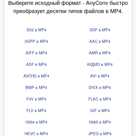
Выберите исходный формат - AnyConv быстро
преобразует десятки типов файлов в MP4.
3G2 в MP4
3GP в MP4
3GPP в MP4
AAC в MP4
AIFF в MP4
AMR в MP4
ASF в MP4
АУДИО в MP4
AVCHD в MP4
AVI в MP4
BMP в MP4
DIVX в MP4
F4V в MP4
FLAC в MP4
FLV в MP4
GIF в MP4
H264 в MP4
H265 в MP4
HEVC в MP4
JPEG в MP4